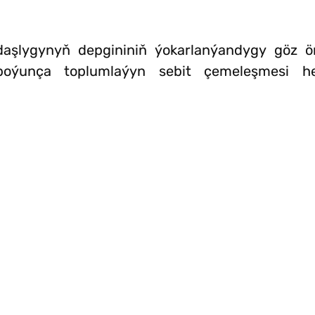
aşlygynyň depgininiň ýokarlanýandygy göz ö
 boýunça toplumlaýyn sebit çemeleşmesi 