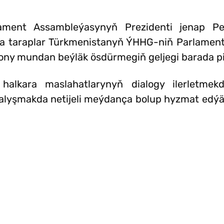
rlament Assambleýasynyň Prezidenti jenap 
kda taraplar Türkmenistanyň ÝHHG-niň Parlame
ny mundan beýläk ösdürmegiň geljegi barada pik
n halkara maslahatlarynyň dialogy ilerletme
alyşmakda netijeli meýdança bolup hyzmat edýä