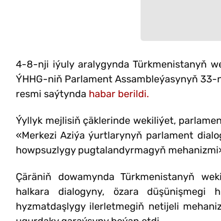
4-8-nji iýuly aralygynda Türkmenistanyň we
ÝHHG-niň Parlament Assambleýasynyň 33-nji
resmi saýtynda
habar berildi.
Ýyllyk mejlisiň çäklerinde wekiliýet, parla
«Merkezi Aziýa ýurtlarynyň parlament dia
howpsuzlygy pugtalandyrmagyň mehanizmi» 
Çäräniň dowamynda Türkmenistanyň wekil
halkara dialogyny, özara düşünişmegi
hyzmatdaşlygy ilerletmegiň netijeli mehan