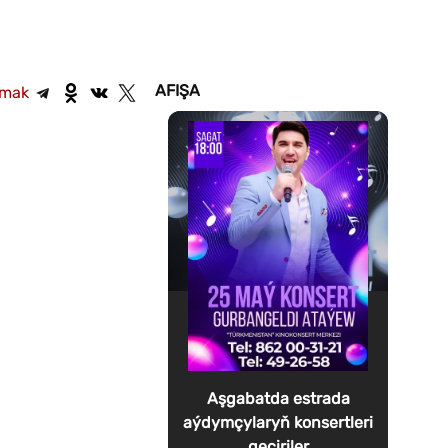
AFIŞA
şmak
Aşgabatda estrada
aýdymçylaryň konsertleri
geçiriler