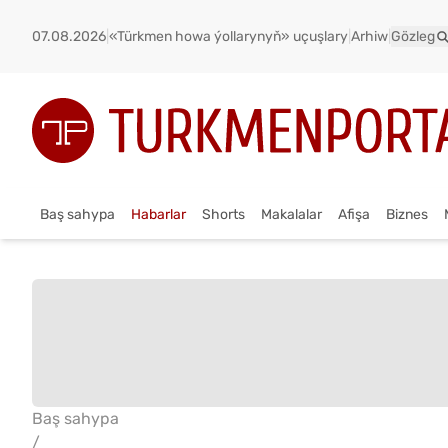
07.08.2026
|
«Türkmen howa ýollarynyň» uçuşlary
|
Arhiw
|
Gözleg
Baş sahypa
Habarlar
Shorts
Makalalar
Afişa
Biznes
Baş sahypa
/