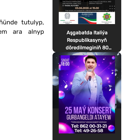
ňünde tutulyp,
hem ara alnyp
Aşgabatda Italiýa
Respublikasynyň
döredilmeginiň 80
ýyllygyna bagyşlanan
Festa della Musica
geçirilýär