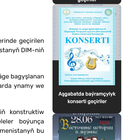
rinde geçirilen
istanyň DIM-niň
mäge bagyşlanan
şarda ynamy we
Aşgabatda baýramçylyk
konserti geçiriler
iň konstruktiw
leler boýunça
rkmenistanyň bu