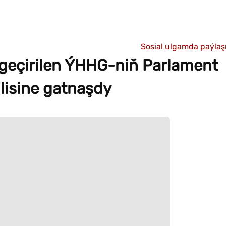
Sosial ulgamda paýla
 geçirilen ÝHHG-niň Parlament
lisine gatnaşdy