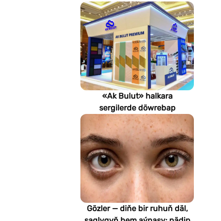
«Ak Bulut» halkara
sergilerde döwrebap
gurluşyk çözgütlerini
görkezýär
Gözler — diňe bir ruhuň däl,
saglygyň hem aýnasy: nädip