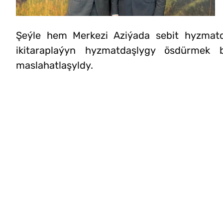
Şeýle hem Merkezi Aziýada sebit hyzmatd
ikitaraplaýyn hyzmatdaşlygy ösdürmek
maslahatlaşyldy.