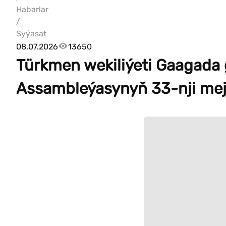
Habarlar
/
Syýasat
08.07.2026
13650
Türkmen wekiliýeti Gaagada
Assambleýasynyň 33-nji mej