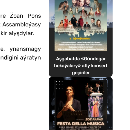
Pere Žoan Pons
nt Assambleýasy
ir alyşdylar.
kde, ynanşmagy
ndigini aýratyn
Aşgabatda «Gündogar
hekaýalary» atly konsert
geçiriler