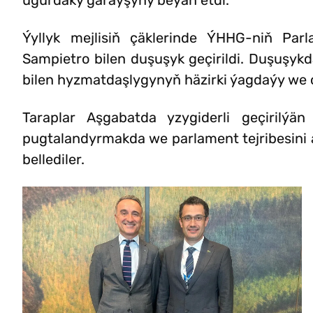
ugurdaky garaýşyny beýan etdi.
Ýyllyk mejlisiň çäklerinde ÝHHG-niň Pa
Sampietro bilen duşuşyk geçirildi. Duşuşy
bilen hyzmatdaşlygynyň häzirki ýagdaýy we o
Taraplar Aşgabatda yzygiderli geçirilýä
pugtalandyrmakda we parlament tejribesini 
bellediler.