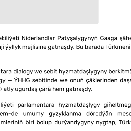
kiliýeti Niderlandlar Patyşalygynyň Gaaga şähe
 ýyllyk mejlisine gatnaşdy. Bu barada Türkmen
mentara dialogy we sebit hyzmatdaşlygyny berkit
logy — ÝHHG sebitinde we onuň çäklerinden da
atly ugurdaş çärä hem gatnaşdy.
iýeti parlamentara hyzmatdaşlygy giňeltmeg
 hem-de umumy gyzyklanma döredýän mese
izmleriniň biri bolup durýandygyny nygtap, Tü