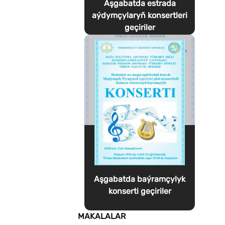
Aşgabatda estrada
aýdymçylaryň konsertleri
geçiriler
Aşgabatda baýramçylyk
konserti geçiriler
MAKALALAR