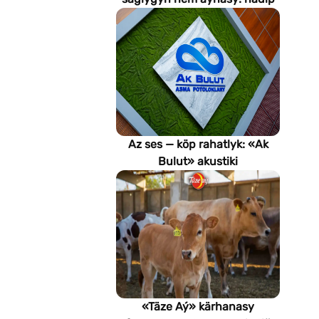
emeli aň keselleri suratlar
arkaly anyklaýar?
Az ses — köp rahatlyk: «Ak
Bulut» akustiki
potoloklarynyň
artykmaçlyklary
«Täze Aý» kärhanasy