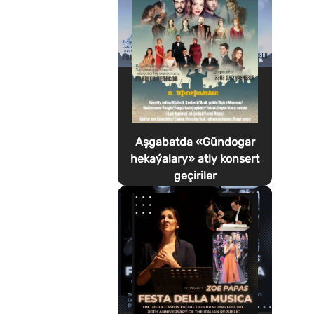
Aşgabatda «Gündogar
hekaýalary» atly konsert
geçiriler