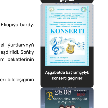
Efiopiýa bardy.
l ýurtlarynyň
eşdirildi. Soňky
m beketleriniň
Aşgabatda baýramçylyk
konserti geçiriler
i bileleşiginiň