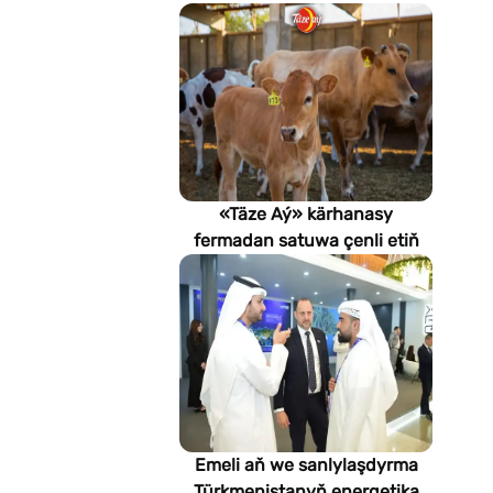
«Täze Aý» kärhanasy
fermadan satuwa çenli etiň
hilini nädip gözegçilikde
saklaýar?
Emeli aň we sanlylaşdyrma
Türkmenistanyň energetika