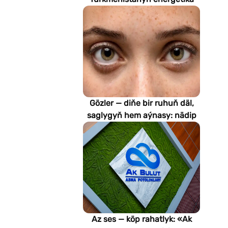
pudagynyň geljegini
kesgitleýär
Gözler — diňe bir ruhuň däl,
saglygyň hem aýnasy: nädip
emeli aň keselleri suratlar
arkaly anyklaýar?
Az ses — köp rahatlyk: «Ak