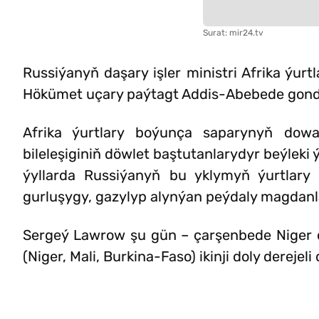
Surat: mir24.tv
Russiýanyň daşary işler ministri Afrika ýur
Hökümet uçary paýtagt Addis-Abebede gond
Afrika ýurtlary boýunça saparynyň dow
bileleşiginiň döwlet baştutanlarydyr beýleki 
ýyllarda Russiýanyň bu yklymyň ýurtlary 
gurluşygy, gazylyp alynýan peýdaly magdanla
Sergeý Lawrow şu gün – çarşenbede Niger döw
(Niger, Mali, Burkina-Faso) ikinji doly derejel