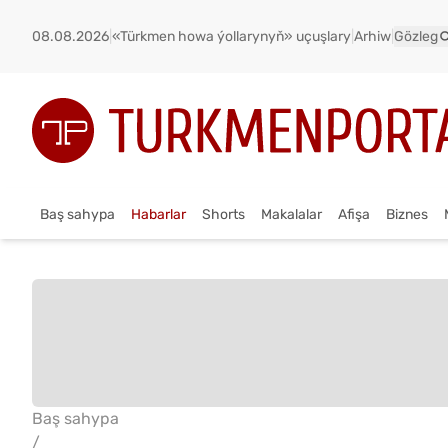
08.08.2026
|
«Türkmen howa ýollarynyň» uçuşlary
|
Arhiw
|
Gözleg
Baş sahypa
Habarlar
Shorts
Makalalar
Afişa
Biznes
Baş sahypa
/