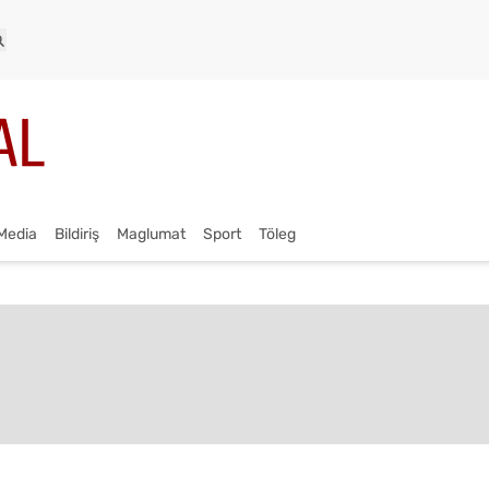
Media
Bildiriş
Maglumat
Sport
Töleg