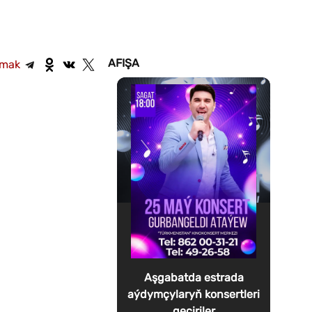
AFIŞA
şmak
Aşgabatda estrada
aýdymçylaryň konsertleri
geçiriler