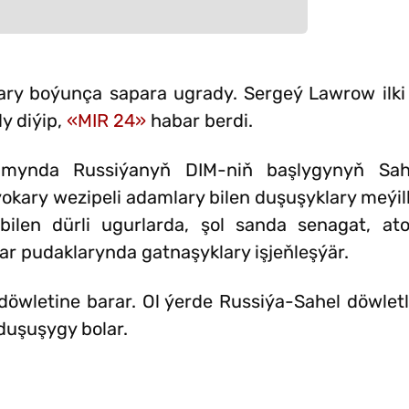
tlary boýunça sapara ugrady. Sergeý Lawrow ilki 
y diýip,
«MIR 24»
habar berdi.
amynda Russiýanyň DIM-niň başlygynyň Sahe
ýokary wezipeli adamlary bilen duşuşyklary meýill
bilen dürli ugurlarda, şol sanda senagat, ato
r pudaklarynda gatnaşyklary işjeňleşýär.
letine barar. Ol ýerde Russiýa-Sahel döwletler
i duşuşygy bolar.