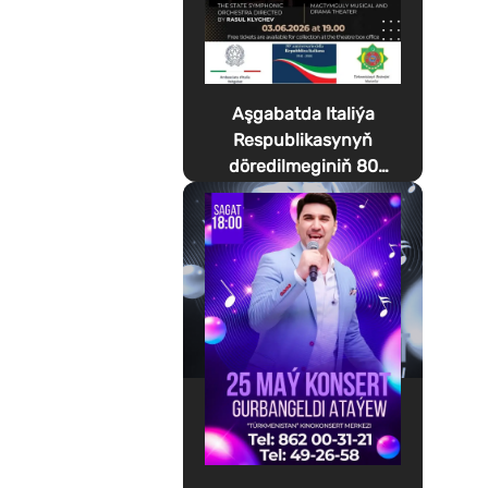
Aşgabatda Italiýa
Respublikasynyň
döredilmeginiň 80
ýyllygyna bagyşlanan
Festa della Musica
geçirilýär