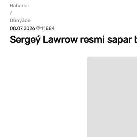
Habarlar
/
Dünýäde
08.07.2026
11884
Sergeý Lawrow resmi sapar b