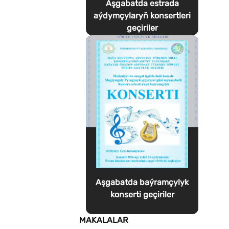
Aşgabatda estrada
aýdymçylaryň konsertleri
geçiriler
Aşgabatda baýramçylyk
konserti geçiriler
MAKALALAR