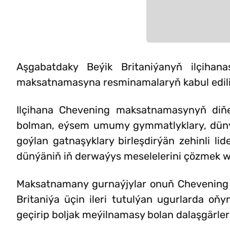
Aşgabatdaky Beýik Britaniýanyň ilçiha
maksatnamasyna resminamalaryň kabul edili
Ilçihana Chevening maksatnamasynyň diňe 
bolman, eýsem umumy gymmatlyklary, dünýä 
goýlan gatnaşyklary birleşdirýän zehinli lid
dünýäniň iň derwaýys meselelerini çözmek we
Maksatnamany gurnaýjylar onuň Chevening 
Britaniýa üçin ileri tutulýan ugurlarda 
geçirip boljak meýilnamasy bolan dalaşgärle