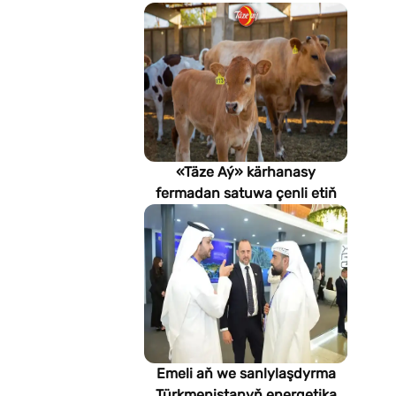
«Täze Aý» kärhanasy
fermadan satuwa çenli etiň
hilini nädip gözegçilikde
saklaýar?
Emeli aň we sanlylaşdyrma
Türkmenistanyň energetika