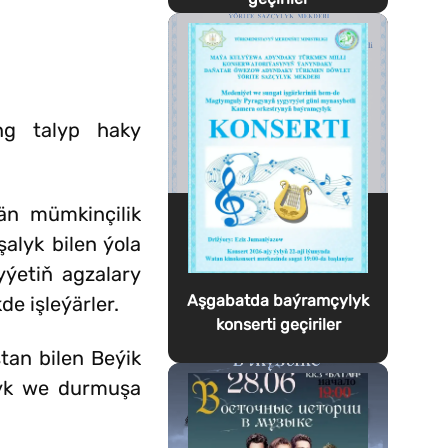
ng talyp haky
än mümkinçilik
alyk bilen ýola
gyýetiň agzalary
Aşgabatda baýramçylyk
e işleýärler.
konserti geçiriler
an bilen Beýik
nyk we durmuşa