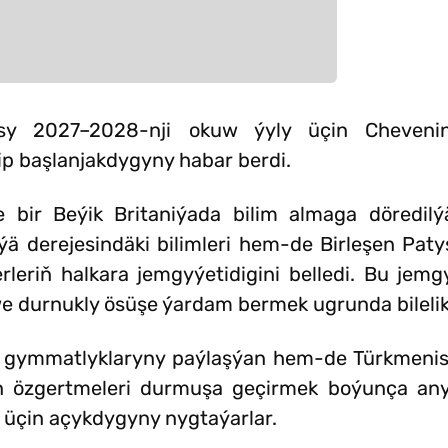
nasy 2027–2028-nji okuw ýyly üçin Cheveni
p başlanjakdygyny habar berdi.
bir Beýik Britaniýada bilim almaga döredilý
derejesindäki bilimleri hem-de Birleşen Patyş
erleriň halkara jemgyýetidigini belledi. Bu jem
 durnukly ösüşe ýardam bermek ugrunda bilelikd
gymmatlyklaryny paýlaşýan hem-de Türkmenist
oňyn özgertmeleri durmuşa geçirmek boýunça a
r üçin açykdygyny nygtaýarlar.