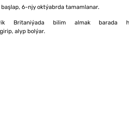
 başlap, 6-njy oktýabrda tamamlanar.
ik Britaniýada bilim almak barada ha
irip, alyp bolýar.