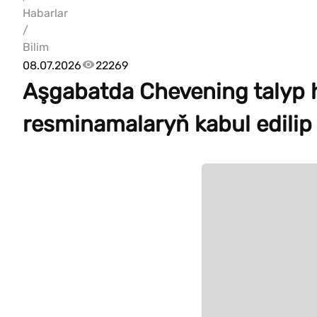
Habarlar
/
Bilim
08.07.2026
22269
Aşgabatda Chevening talyp
resminamalaryň kabul edilip 