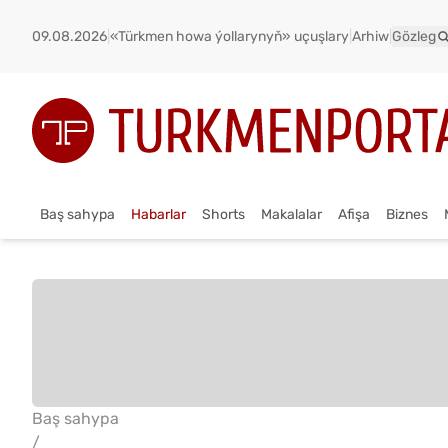
09.08.2026
|
«Türkmen howa ýollarynyň» uçuşlary
|
Arhiw
|
Gözleg
Baş sahypa
Habarlar
Shorts
Makalalar
Afişa
Biznes
Baş sahypa
/