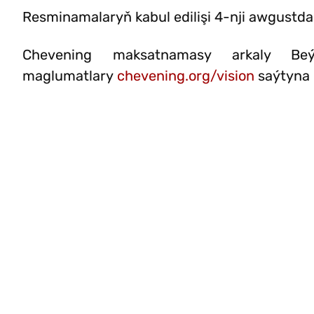
Resminamalaryň kabul edilişi 4-nji awgustda
Chevening maksatnamasy arkaly Beý
maglumatlary
chevening.org/vision
saýtyna g