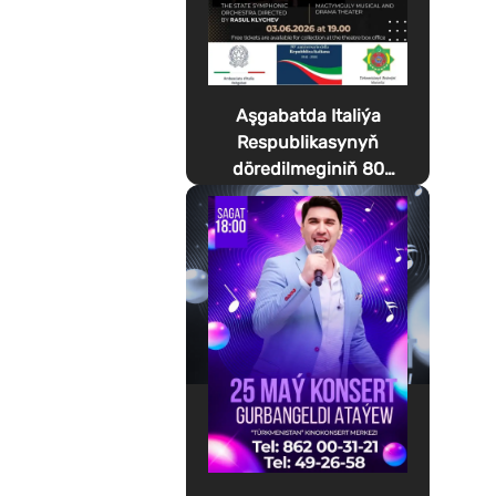
Aşgabatda Italiýa
Respublikasynyň
döredilmeginiň 80
ýyllygyna bagyşlanan
Festa della Musica
geçirilýär