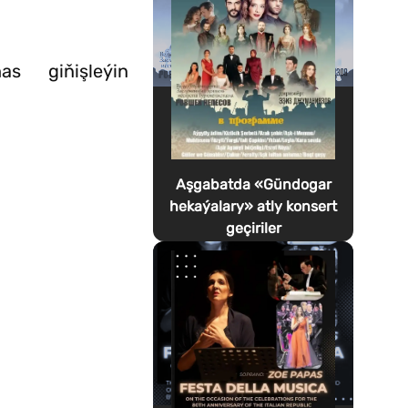
s giňişleýin
Aşgabatda «Gündogar
hekaýalary» atly konsert
geçiriler