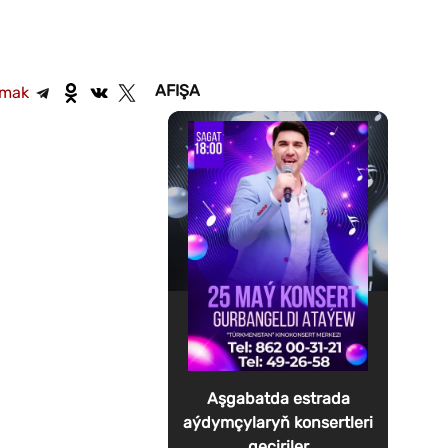
AFIŞA
şmak
Aşgabatda estrada
aýdymçylaryň konsertleri
geçiriler