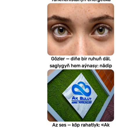
pudagynyň geljegini
kesgitleýär
Gözler — diňe bir ruhuň däl,
saglygyň hem aýnasy: nädip
emeli aň keselleri suratlar
arkaly anyklaýar?
Az ses — köp rahatlyk: «Ak