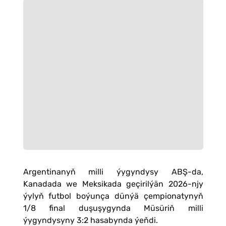
Argentinanyň milli ýygyndysy ABŞ-da,
Kanadada we Meksikada geçirilýän 2026-njy
ýylyň futbol boýunça dünýä çempionatynyň
1/8 final duşuşygynda Müsüriň milli
ýygyndysyny 3:2 hasabynda ýeňdi.