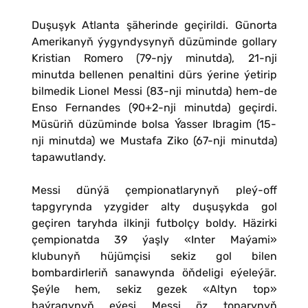
Duşuşyk Atlanta şäherinde geçirildi. Günorta
Amerikanyň ýygyndysynyň düzüminde gollary
Kristian Romero (79-njy minutda), 21-nji
minutda bellenen penaltini dürs ýerine ýetirip
bilmedik Lionel Messi (83-nji minutda) hem-de
Enso Fernandes (90+2-nji minutda) geçirdi.
Müsüriň düzüminde bolsa Ýasser Ibragim (15-
nji minutda) we Mustafa Ziko (67-nji minutda)
tapawutlandy.
Messi dünýä çempionatlarynyň pleý-off
tapgyrynda yzygider alty duşuşykda gol
geçiren taryhda ilkinji futbolçy boldy. Häzirki
çempionatda 39 ýaşly «Inter Maýami»
klubunyň hüjümçisi sekiz gol bilen
bombardirleriň sanawynda öňdeligi eýeleýär.
Şeýle hem, sekiz gezek «Altyn top»
baýragynyň eýesi Messi öz toparynyň