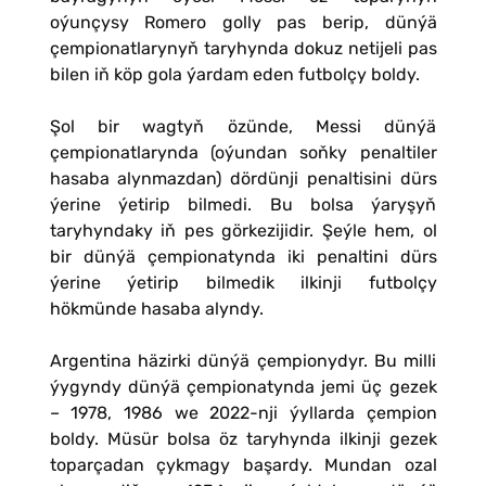
oýunçysy Romero golly pas berip, dünýä
çempionatlarynyň taryhynda dokuz netijeli pas
bilen iň köp gola ýardam eden futbolçy boldy.
Şol bir wagtyň özünde, Messi dünýä
çempionatlarynda (oýundan soňky penaltiler
hasaba alynmazdan) dördünji penaltisini dürs
ýerine ýetirip bilmedi. Bu bolsa ýaryşyň
taryhyndaky iň pes görkezijidir. Şeýle hem, ol
bir dünýä çempionatynda iki penaltini dürs
ýerine ýetirip bilmedik ilkinji futbolçy
hökmünde hasaba alyndy.
Argentina häzirki dünýä çempionydyr. Bu milli
ýygyndy dünýä çempionatynda jemi üç gezek
– 1978, 1986 we 2022-nji ýyllarda çempion
boldy. Müsür bolsa öz taryhynda ilkinji gezek
toparçadan çykmagy başardy. Mundan ozal