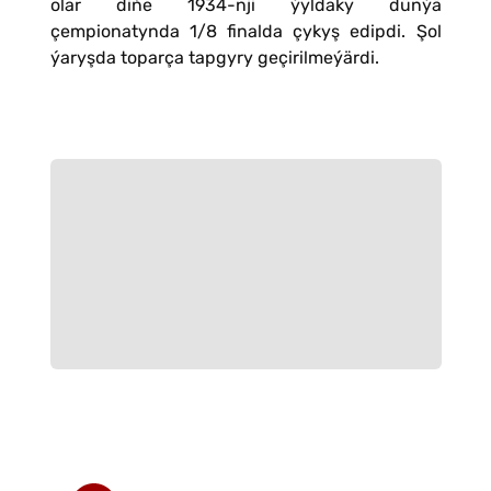
olar diňe 1934-nji ýyldaky dünýä
çempionatynda 1/8 finalda çykyş edipdi. Şol
ýaryşda toparça tapgyry geçirilmeýärdi.