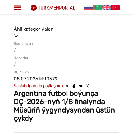
Ähli kategoriýalar
Baş sahypa
/
Habarlar
/
DÇ-2026
08.07.2026
10579
Sosial ulgamda paýlaşmak
Argentina futbol boýunça
DÇ-2026-nyň 1/8 finalynda
Müsüriň ýygyndysyndan üstün
çykdy