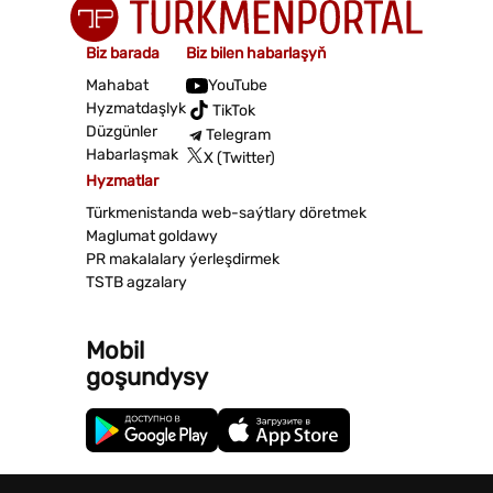
Biz barada
Biz bilen habarlaşyň
Mahabat
YouTube
Hyzmatdaşlyk
TikTok
Düzgünler
Telegram
Habarlaşmak
X (Twitter)
Hyzmatlar
Türkmenistanda web-saýtlary döretmek
Maglumat goldawy
PR makalalary ýerleşdirmek
TSTB agzalary
Mobil
goşundysy