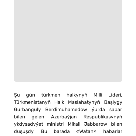
Şu gün türkmen halkynyň Milli Lideri,
Türkmenistanyň Halk Maslahatynyň Başlygy
Gurbanguly Berdimuhamedow ýurda sapar
bilen gelen Azerbaýjan Respublikasynyň
ykdysadyýet ministri Mikail Jabbarow bilen
duşuşdy. Bu barada «Watan» habarlar