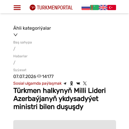
Ähli kategoriýalar
Baş sahypa
/
Habarlar
/
Syýasat
07.07.2026
14177
Sosial ulgamda paýlaşmak
Türkmen halkynyň Milli Lideri
Azerbaýjanyň ykdysadyýet
ministri bilen duşuşdy