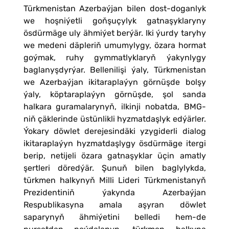
Türkmenistan Azerbaýjan bilen dost-doganlyk
we hoşniýetli goňşuçylyk gatnaşyklaryny
ösdürmäge uly ähmiýet berýär. Iki ýurdy taryhy
we medeni däpleriň umumylygy, özara hormat
goýmak, ruhy gymmatlyklaryň ýakynlygy
baglanyşdyrýar. Bellenilişi ýaly, Türkmenistan
we Azerbaýjan ikitaraplaýyn görnüşde bolşy
ýaly, köptaraplaýyn görnüşde, şol sanda
halkara guramalarynyň, ilkinji nobatda, BMG-
niň çäklerinde üstünlikli hyzmatdaşlyk edýärler.
Ýokary döwlet derejesindäki yzygiderli dialog
ikitaraplaýyn hyzmatdaşlygy ösdürmäge itergi
berip, netijeli özara gatnaşyklar üçin amatly
şertleri döredýär. Şunuň bilen baglylykda,
türkmen halkynyň Milli Lideri Türkmenistanyň
Prezidentiniň ýakynda Azerbaýjan
Respublikasyna amala aşyran döwlet
saparynyň ähmiýetini belledi hem-de