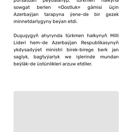
pursatdan peýdalanyp, türkmen halkyna
sowgat berlen «Dostluk» gämisi üçin
Azerbaýjan tarapyna ýene-de bir gezek
minnetdarlygyny beýan etdi.
Duşuşygyň ahyrynda türkmen halkynyň Milli
Lideri hem-de Azerbaýjan Respublikasynyň
ykdysadyýet ministri birek-birege berk jan
saglyk, bagtyýarlyk we işlerinde mundan
beýläk-de üstünlikleri arzuw etdiler.