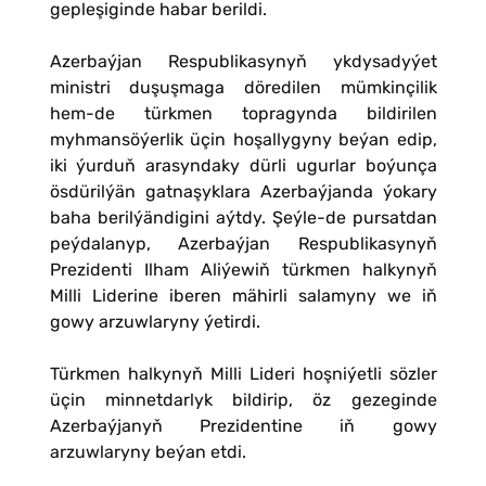
gepleşiginde habar berildi.
Azerbaýjan Respublikasynyň ykdysadyýet
ministri duşuşmaga döredilen mümkinçilik
hem-de türkmen topragynda bildirilen
myhmansöýerlik üçin hoşallygyny beýan edip,
iki ýurduň arasyndaky dürli ugurlar boýunça
ösdürilýän gatnaşyklara Azerbaýjanda ýokary
baha berilýändigini aýtdy. Şeýle-de pursatdan
peýdalanyp, Azerbaýjan Respublikasynyň
Prezidenti Ilham Aliýewiň türkmen halkynyň
Milli Liderine iberen mähirli salamyny we iň
gowy arzuwlaryny ýetirdi.
Türkmen halkynyň Milli Lideri hoşniýetli sözler
üçin minnetdarlyk bildirip, öz gezeginde
Azerbaýjanyň Prezidentine iň gowy
arzuwlaryny beýan etdi.