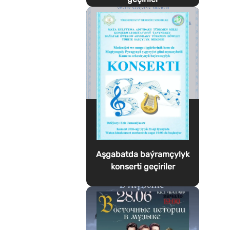
Aşgabatda baýramçylyk
konserti geçiriler