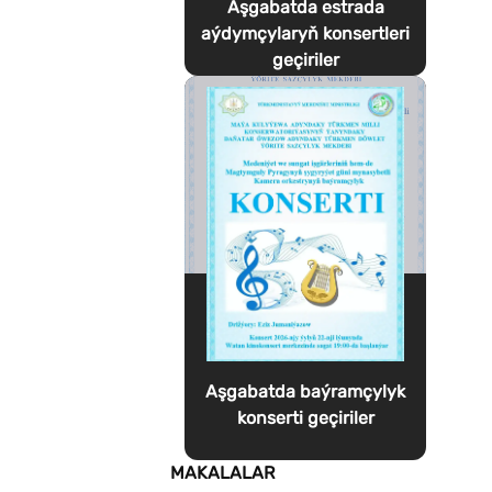
Aşgabatda estrada
aýdymçylaryň konsertleri
geçiriler
Aşgabatda baýramçylyk
konserti geçiriler
MAKALALAR