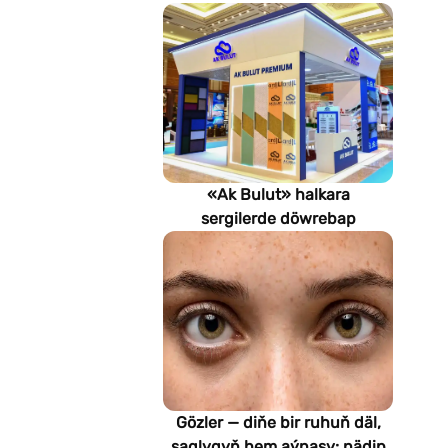
«Ak Bulut» halkara
sergilerde döwrebap
gurluşyk çözgütlerini
görkezýär
Gözler — diňe bir ruhuň däl,
saglygyň hem aýnasy: nädip