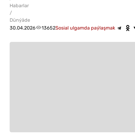
Habarlar
/
Dünýäde
30.04.2026
13652
Sosial ulgamda paýlaşmak