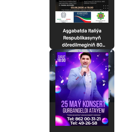
Aşgabatda Italiýa
Respublikasynyň
döredilmeginiň 80
ýyllygyna bagyşlanan
Festa della Musica
geçirilýär