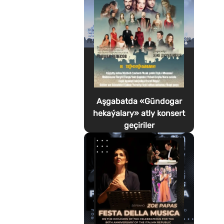
Aşgabatda «Gündogar
hekaýalary» atly konsert
geçiriler