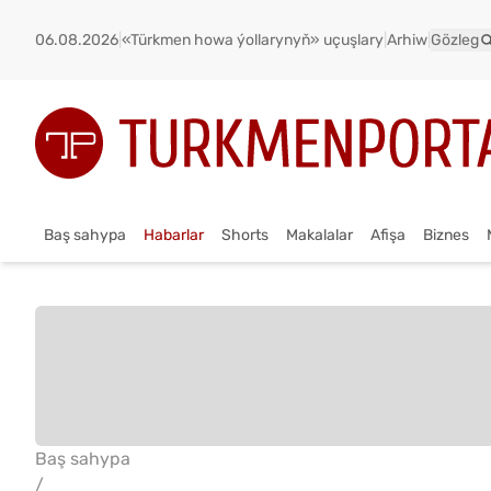
06.08.2026
|
«Türkmen howa ýollarynyň» uçuşlary
|
Arhiw
|
Gözleg
Baş sahypa
Habarlar
Shorts
Makalalar
Afişa
Biznes
Baş sahypa
/