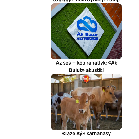
emeli aň keselleri suratlar
arkaly anyklaýar?
Az ses — köp rahatlyk: «Ak
Bulut» akustiki
potoloklarynyň
artykmaçlyklary
«Täze Aý» kärhanasy