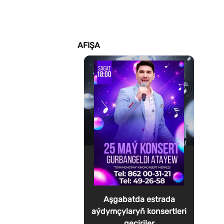
AFIŞA
Aşgabatda estrada
aýdymçylaryň konsertleri
geçiriler