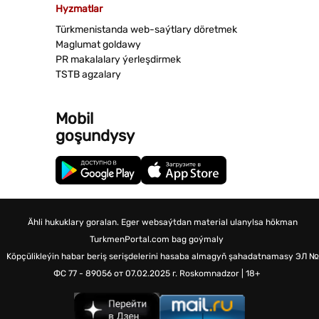
Hyzmatlar
Türkmenistanda web-saýtlary döretmek
Maglumat goldawy
PR makalalary ýerleşdirmek
TSTB agzalary
Mobil
goşundysy
Ähli hukuklary goralan. Eger websaýtdan material ulanylsa hökman
TurkmenPortal.com bag goýmaly
Köpçülikleýin habar beriş serişdelerini hasaba almagyň şahadatnamasy
ЭЛ №
ФС 77 - 89056 от 07.02.2025 г.
Roskomnadzor | 18+