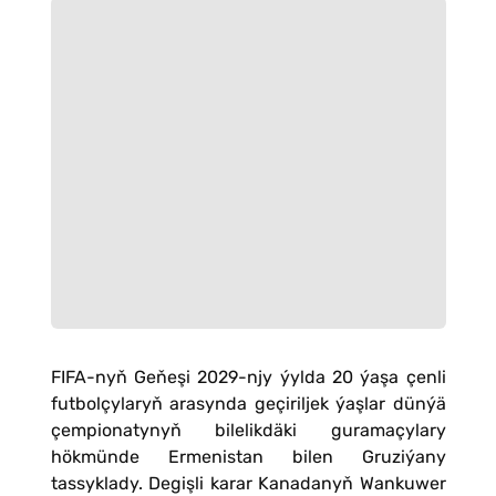
FIFA-nyň Geňeşi 2029-njy ýylda 20 ýaşa çenli
futbolçylaryň arasynda geçiriljek ýaşlar dünýä
çempionatynyň bilelikdäki guramaçylary
hökmünde Ermenistan bilen Gruziýany
tassyklady. Degişli karar Kanadanyň Wankuwer