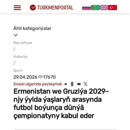
Ähli kategoriýalar
Baş sahypa
/
Habarlar
/
Sport
29.04.2026
17670
Sosial ulgamda paýlaşmak
Ermenistan we Gruziýa 2029-
njy ýylda ýaşlaryň arasynda
futbol boýunça dünýä
çempionatyny kabul eder