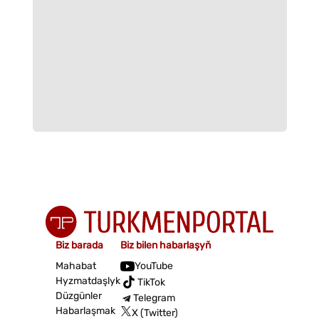
Biz barada
Biz bilen habarlaşyň
Mahabat
YouTube
Hyzmatdaşlyk
TikTok
Düzgünler
Telegram
Habarlaşmak
X (Twitter)