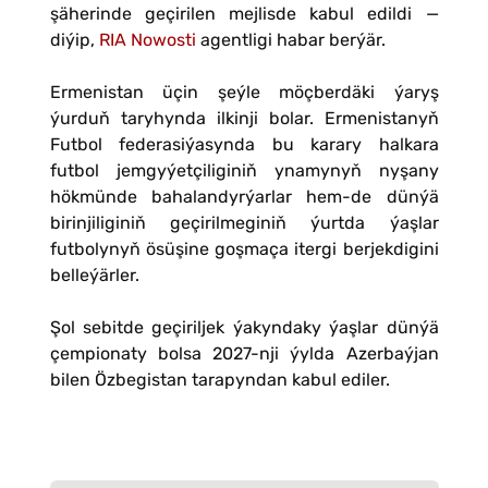
şäherinde geçirilen mejlisde kabul edildi —
diýip,
RIA Nowosti
agentligi habar berýär.
Ermenistan üçin şeýle möçberdäki ýaryş
ýurduň taryhynda ilkinji bolar. Ermenistanyň
Futbol federasiýasynda bu karary halkara
futbol jemgyýetçiliginiň ynamynyň nyşany
hökmünde bahalandyrýarlar hem-de dünýä
birinjiliginiň geçirilmeginiň ýurtda ýaşlar
futbolynyň ösüşine goşmaça itergi berjekdigini
belleýärler.
Şol sebitde geçiriljek ýakyndaky ýaşlar dünýä
çempionaty bolsa 2027-nji ýylda Azerbaýjan
bilen Özbegistan tarapyndan kabul ediler.