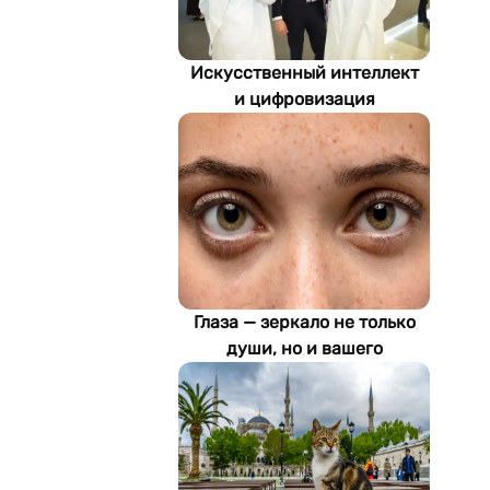
Искусственный интеллект
и цифровизация
определяют будущее
энергетики
Туркменистана
Глаза — зеркало не только
души, но и вашего
здоровья: как ИИ находит
болезни по фотографии