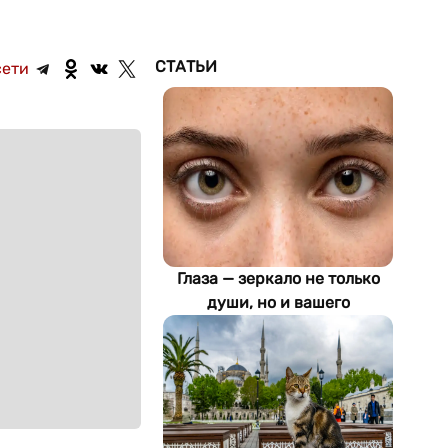
СТАТЬИ
сети
Глаза — зеркало не только
души, но и вашего
здоровья: как ИИ находит
болезни по фотографии