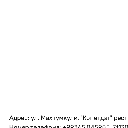
Адрес
:
ул. Махтумкули, "Копетдаг" рес
Номер телефона
:
+99365 045985, 7113