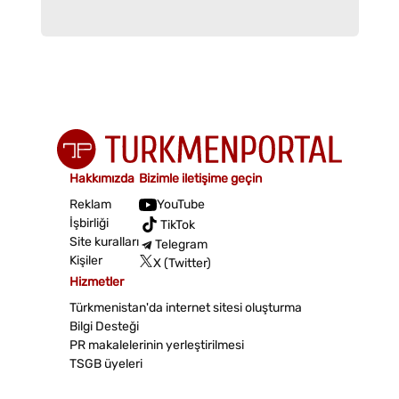
Hakkımızda
Bizimle iletişime geçin
Reklam
YouTube
İşbirliği
TikTok
Site kuralları
Telegram
Kişiler
X (Twitter)
Hizmetler
Türkmenistan'da internet sitesi oluşturma
Bilgi Desteği
PR makalelerinin yerleştirilmesi
TSGB üyeleri