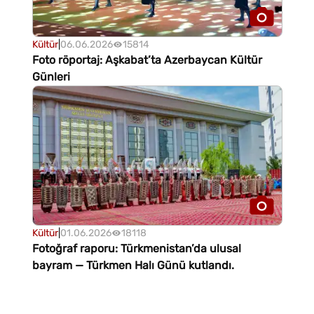
Kültür
|
06.06.2026
15814
Foto röportaj: Aşkabat’ta Azerbaycan Kültür
Günleri
Kültür
|
01.06.2026
18118
Fotoğraf raporu: Türkmenistan’da ulusal
bayram — Türkmen Halı Günü kutlandı.