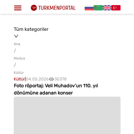
Tüm kategoriler
Ana
/
Medya
/
Kültür
Kültür
|
04.05.2026
30378
Foto röportaj: Veli Muhadov’un 110. yıl
dönümüne adanan konser