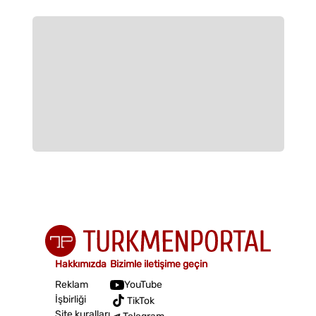
Hakkımızda
Bizimle iletişime geçin
Reklam
YouTube
İşbirliği
TikTok
Site kuralları