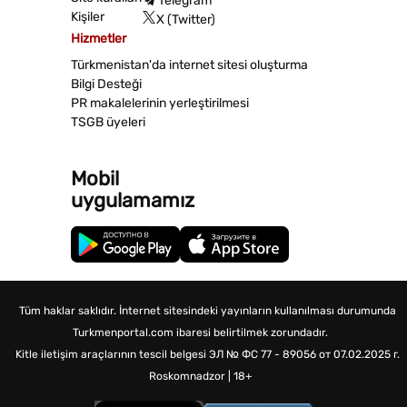
Telegram
Kişiler
X (Twitter)
Hizmetler
Türkmenistan'da internet sitesi oluşturma
Bilgi Desteği
PR makalelerinin yerleştirilmesi
TSGB üyeleri
Mobil
uygulamamız
Tüm haklar saklıdır. İnternet sitesindeki yayınların kullanılması durumunda
Turkmenportal.com ibaresi belirtilmek zorundadır.
Kitle iletişim araçlarının tescil belgesi
ЭЛ № ФС 77 - 89056 от 07.02.2025 г.
Roskomnadzor | 18+