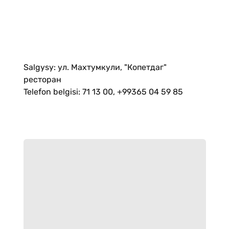
Salgysy
:
ул. Махтумкули, "Копетдаг"
ресторан
Telefon belgisi
:
71 13 00, +99365 04 59 85