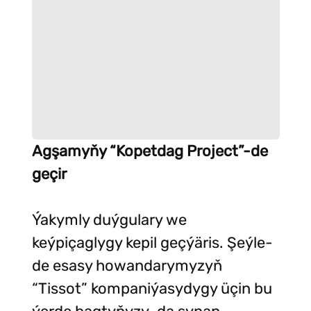
Agşamyňy “Kopetdag Project”-de
geçir
Ýakymly duýgulary we
keýpiçaglygy kepil geçýäris. Şeýle-
de esasy howandarymyzyň
“Tissot” kompaniýasydygy üçin bu