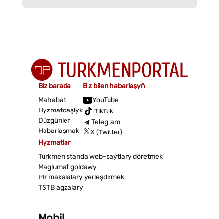
Biz barada
Biz bilen habarlaşyň
Mahabat
YouTube
Hyzmatdaşlyk
TikTok
Düzgünler
Telegram
Habarlaşmak
X (Twitter)
Hyzmatlar
Türkmenistanda web-saýtlary döretmek
Maglumat goldawy
PR makalalary ýerleşdirmek
TSTB agzalary
Mobil