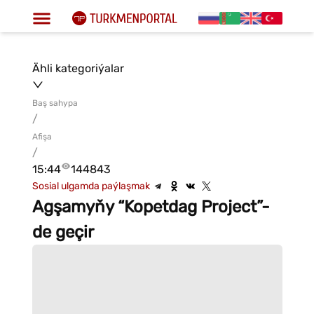
Ähli kategoriýalar
Baş sahypa
/
Afişa
/
15:44
144843
Sosial ulgamda paýlaşmak
Agşamyňy “Kopetdag Project”-
de geçir