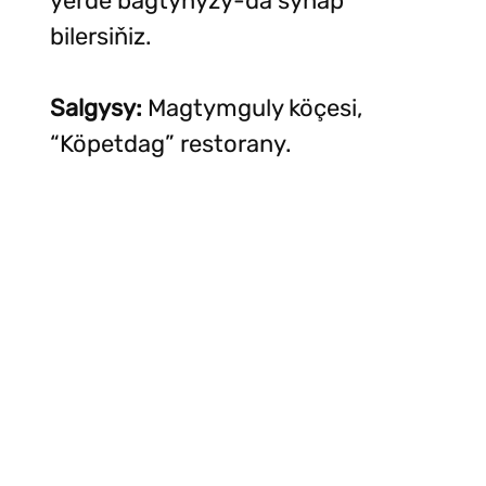
ýerde bagtyňyzy-da synap
bilersiňiz.
Salgysy:
Magtymguly köçesi,
“Köpetdag” restorany.