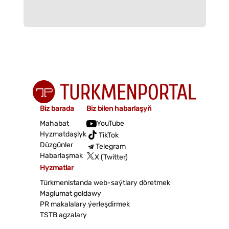
Biz barada
Biz bilen habarlaşyň
Mahabat
YouTube
Hyzmatdaşlyk
TikTok
Düzgünler
Telegram
Habarlaşmak
X (Twitter)
Hyzmatlar
Türkmenistanda web-saýtlary döretmek
Maglumat goldawy
PR makalalary ýerleşdirmek
TSTB agzalary