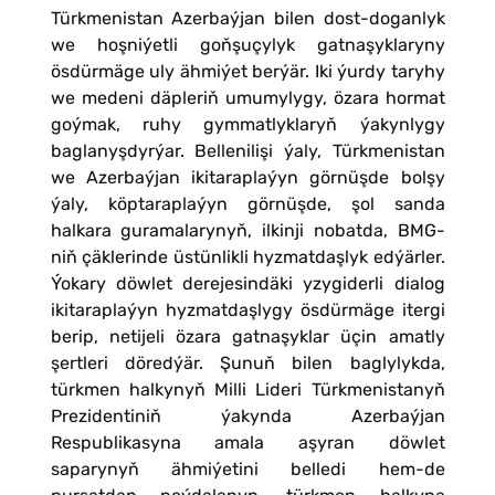
Türkmenistan Azerbaýjan bilen dost-doganlyk
we hoşniýetli goňşuçylyk gatnaşyklaryny
ösdürmäge uly ähmiýet berýär. Iki ýurdy taryhy
we medeni däpleriň umumylygy, özara hormat
goýmak, ruhy gymmatlyklaryň ýakynlygy
baglanyşdyrýar. Bellenilişi ýaly, Türkmenistan
we Azerbaýjan ikitaraplaýyn görnüşde bolşy
ýaly, köptaraplaýyn görnüşde, şol sanda
halkara guramalarynyň, ilkinji nobatda, BMG-
niň çäklerinde üstünlikli hyzmatdaşlyk edýärler.
Ýokary döwlet derejesindäki yzygiderli dialog
ikitaraplaýyn hyzmatdaşlygy ösdürmäge itergi
berip, netijeli özara gatnaşyklar üçin amatly
şertleri döredýär. Şunuň bilen baglylykda,
türkmen halkynyň Milli Lideri Türkmenistanyň
Prezidentiniň ýakynda Azerbaýjan
Respublikasyna amala aşyran döwlet
saparynyň ähmiýetini belledi hem-de