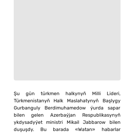
Şu gün türkmen halkynyň Milli Lideri,
Türkmenistanyň Halk Maslahatynyň Başlygy
Gurbanguly Berdimuhamedow ýurda sapar
bilen gelen Azerbaýjan Respublikasynyň
ykdysadyýet ministri Mikail Jabbarow bilen
duşuşdy. Bu barada «Watan» habarlar