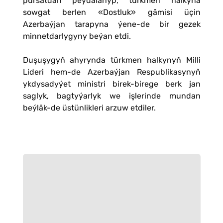
pursatdan peýdalanyp, türkmen halkyna
sowgat berlen «Dostluk» gämisi üçin
Azerbaýjan tarapyna ýene-de bir gezek
minnetdarlygyny beýan etdi.
Duşuşygyň ahyrynda türkmen halkynyň Milli
Lideri hem-de Azerbaýjan Respublikasynyň
ykdysadyýet ministri birek-birege berk jan
saglyk, bagtyýarlyk we işlerinde mundan
beýläk-de üstünlikleri arzuw etdiler.