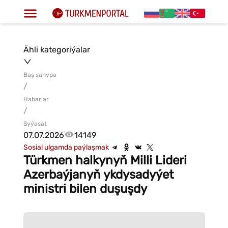
Ähli kategoriýalar
Baş sahypa
/
Habarlar
/
Syýasat
07.07.2026
14149
Sosial ulgamda paýlaşmak
Türkmen halkynyň Milli Lideri
Azerbaýjanyň ykdysadyýet
ministri bilen duşuşdy