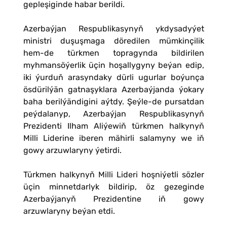
gepleşiginde habar berildi.
Azerbaýjan Respublikasynyň ykdysadyýet
ministri duşuşmaga döredilen mümkinçilik
hem-de türkmen topragynda bildirilen
myhmansöýerlik üçin hoşallygyny beýan edip,
iki ýurduň arasyndaky dürli ugurlar boýunça
ösdürilýän gatnaşyklara Azerbaýjanda ýokary
baha berilýändigini aýtdy. Şeýle-de pursatdan
peýdalanyp, Azerbaýjan Respublikasynyň
Prezidenti Ilham Aliýewiň türkmen halkynyň
Milli Liderine iberen mähirli salamyny we iň
gowy arzuwlaryny ýetirdi.
Türkmen halkynyň Milli Lideri hoşniýetli sözler
üçin minnetdarlyk bildirip, öz gezeginde
Azerbaýjanyň Prezidentine iň gowy
arzuwlaryny beýan etdi.