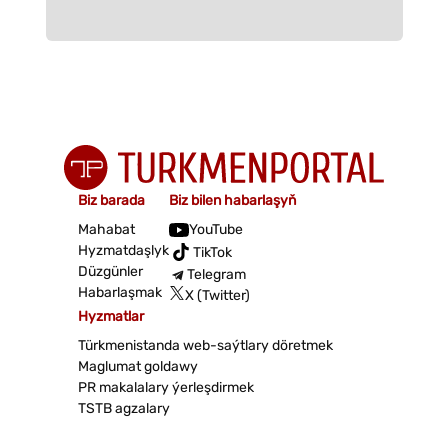
Biz barada
Biz bilen habarlaşyň
Mahabat
YouTube
Hyzmatdaşlyk
TikTok
Düzgünler
Telegram
Habarlaşmak
X (Twitter)
Hyzmatlar
Türkmenistanda web-saýtlary döretmek
Maglumat goldawy
PR makalalary ýerleşdirmek
TSTB agzalary