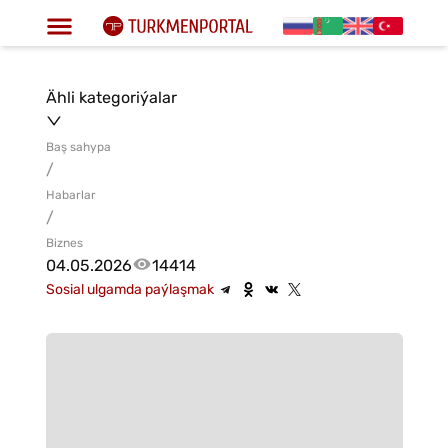
Ähli kategoriýalar
Baş sahypa
/
Habarlar
/
Biznes
04.05.2026
14414
Sosial ulgamda paýlaşmak