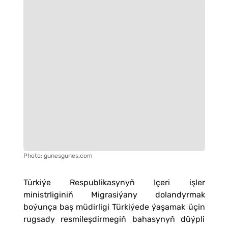
Photo: gunesgunes.com
Türkiýe Respublikasynyň Içeri işler
ministrliginiň Migrasiýany dolandyrmak
boýunça baş müdirligi Türkiýede ýaşamak üçin
rugsady resmileşdirmegiň bahasynyň düýpli