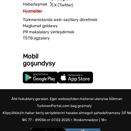
Habarlaşmak
X (Twitter)
Hyzmatlar
Türkmenistanda web-saýtlary döretmek
Maglumat goldawy
PR makalalary ýerleşdirmek
TSTB agzalary
Mobil
goşundysy
Ähli hukuklary goralan. Eger websaýtdan material ulanylsa hökman
TurkmenPortal.com bag goýmaly
Köpçülikleýin habar beriş serişdelerini hasaba almagyň şahadatnamasy
ЭЛ №
ФС 77 - 89056 от 07.02.2025 г.
Roskomnadzor | 18+