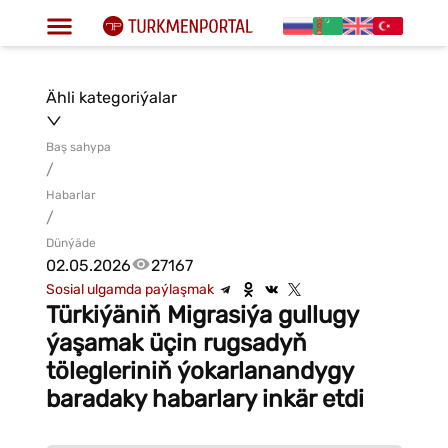
Ähli kategoriýalar
Baş sahypa
/
Habarlar
/
Dünýäde
02.05.2026
27167
Sosial ulgamda paýlaşmak
Türkiýäniň Migrasiýa gullugy
ýaşamak üçin rugsadyň
tölegleriniň ýokarlanandygy
baradaky habarlary inkär etdi