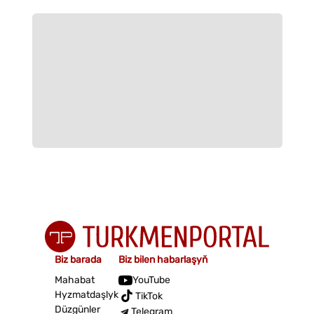
Biz barada
Biz bilen habarlaşyň
Mahabat
YouTube
Hyzmatdaşlyk
TikTok
Düzgünler
Telegram