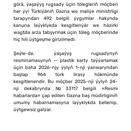
görä, ýaşaýyş rugsady üçin tölegleriň möçberi
her ýyl Türkiýäniň Gazna we maliýe ministrligi
tarapyndan 492 belgili ýygymlar hakynda
kanuna laýyklykda kesgitlenýär we häzirki
wagtda arza tabşyrmak üçin töleg möçberinde
hiç hili üýtgeşme girizilmedi.
Şeýle-de, ýaşaýyş rugsadynyň
resminamasynyň — plastik karty taýýarlamak
üçin baha 2026-njy ýylyň 1-nji ýanwaryndan
başlap 964 türk lirasy hökmünde
kesgitlenendir. Bu möçber 2025-nji ýylyň 24-
nji dekabrynda №33117 belgili «Resmi
habarlarda» çap edilen Gazna baş müdirliginiň
umumy habarnamasyna laýyklykda bellenip,
üýtgewsiz galýar.