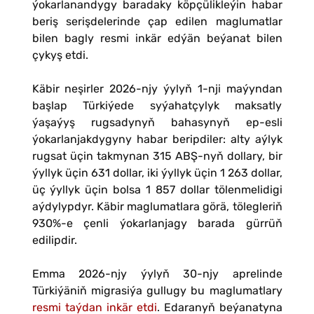
ýokarlanandygy baradaky köpçülikleýin habar
beriş serişdelerinde çap edilen maglumatlar
bilen bagly resmi inkär edýän beýanat bilen
çykyş etdi.
Käbir neşirler 2026-njy ýylyň 1-nji maýyndan
başlap Türkiýede syýahatçylyk maksatly
ýaşaýyş rugsadynyň bahasynyň ep-esli
ýokarlanjakdygyny habar beripdiler: alty aýlyk
rugsat üçin takmynan 315 ABŞ-nyň dollary, bir
ýyllyk üçin 631 dollar, iki ýyllyk üçin 1 263 dollar,
üç ýyllyk üçin bolsa 1 857 dollar tölenmelidigi
aýdylypdyr. Käbir maglumatlara görä, tölegleriň
930%-e çenli ýokarlanjagy barada gürrüň
edilipdir.
Emma 2026-njy ýylyň 30-njy aprelinde
Türkiýäniň migrasiýa gullugy bu maglumatlary
resmi taýdan inkär etdi
. Edaranyň beýanatyna