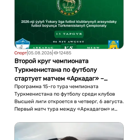
Каролина, США) на арене Bojangles
Coliseum. Поединок включен в осно...
|
|
Спорт
05.08.2026
12485
Второй круг чемпионата
Туркменистана по футболу
стартует матчем «Аркадаг» –
«Мерв»
Программа 15-го тура чемпионата
Туркменистана по футболу среди клубов
Высшей лиги откроется в четверг, 6 августа.
Первый матч тура между «Аркадагом» и
«Мервом» официально даст старт второму
кругу национального первенства. Встреча
пройдет на стадионе «Ниса» в Ашхабаде,
начало запланировано на 18:15. «Аркадаг»