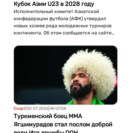
Кубок Азии U23 в 2028 году
Исполнительный комитет Азиатской
конфедерации футбола (АФК) утвердил
новых хозяев ряда молодежных турниров
континента. Об этом сообщается на сайте
АФК. Права на проведение Кубка Азии
среди игроков до 17 лет 2027 года переданы
Узбекистану. Хозяйкой Кубка Азии среди
молодежных сборных (до 23 лет) 2028 года,
который одновременно...
|
|
Спорт
30.07.2026
12758
Туркменский боец ММА
Ягшимурадов стал послом доброй
воли Игр дружбы ООН