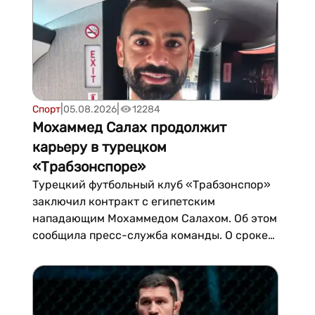
выдал феноменальн...
|
|
Спорт
05.08.2026
12284
Мохаммед Салах продолжит
карьеру в турецком
«Трабзонспоре»
Турецкий футбольный клуб «Трабзонспор»
заключил контракт с египетским
нападающим Мохаммедом Салахом. Об этом
сообщила пресс-служба команды. О сроке
соглашения с игроком не сообщается. По
информации журналиста Ягиза Сабунчоглу,
контракт с Салахом рассчитан на два
года.Салаху 34 года, с лета...