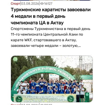
|
|
Спорт
03.08.2026
16127
Туркменские каратисты завоевали
4 медали в первый день
чемпионата ЦА в Актау
Спортсмены Туркменистана в первый день
11-го чемпионата Центральной Азии по
карате WKF, стартовавшего в Актау,
завоевали четыре медали – золотую,
серебряную и две бронзовые. Об этом
сообщает электронная газета «Золотой
век». Трехдневные соревнования собрали
около 500 спортсменов из шести стран –
Ирана, Казахстана, Кыргызстана...