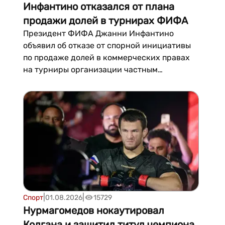
Инфантино отказался от плана
продажи долей в турнирах ФИФА
Президент ФИФА Джанни Инфантино
объявил об отказе от спорной инициативы
по продаже долей в коммерческих правах
на турниры организации частным
инвесторам. Решение было принято на фоне
широкой критики со стороны футбольных
конфедераций, пишет bbc.com.По слова...
|
|
Спорт
01.08.2026
15729
Нурмагомедов нокаутировал
Колгана и защитил титул чемпиона