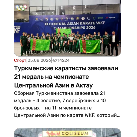
Межгосударственного фонда
гуманитарного сотрудничества государств
– участников СНГ (МФГС). Как сообщает п...
|
|
Спорт
05.08.2026
14224
Туркменские каратисты завоевали
21 медаль на чемпионате
Центральной Азии в Актау
Сборная Туркменистана завоевала 21
медаль – 4 золотые, 7 серебряных и 10
бронзовых – на 11-м чемпионате
Центральной Азии по карате WKF, который
завершился в Актау (Казахстан). Как
сообщает электронная газета «Золотой