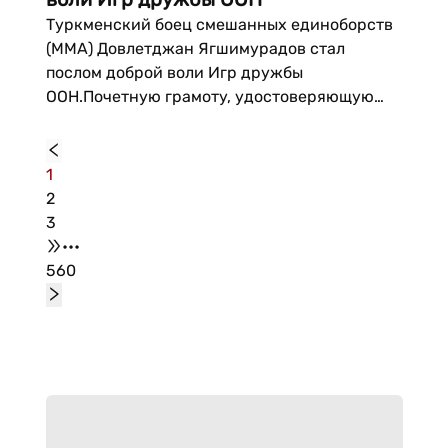
Туркменский боец смешанных единоборств
(ММА) Довлетджан Ягшимурадов стал
послом доброй воли Игр дружбы
ООН.Почетную грамоту, удостоверяющую
назначение, ему на церемонии в штаб-
квартире всемирной организации вручил
Постоянный представитель Туркменистана
1
при ООН Вепа Хаджиев.Туркменистан
2
выступил...
3
•••
560