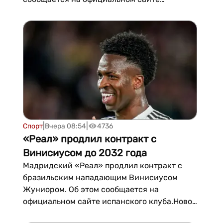
испанского клуба.Согласно
опубликованному заявлению, «Реал
Мадрид» и «РБ Лейпц...
|
|
Спорт
Вчера 08:54
4736
«Реал» продлил контракт с
Винисиусом до 2032 года
Мадридский «Реал» продлил контракт с
бразильским нападающим Винисиусом
Жуниором. Об этом сообщается на
официальном сайте испанского клуба.Новое
соглашение с 26-летним форвардом