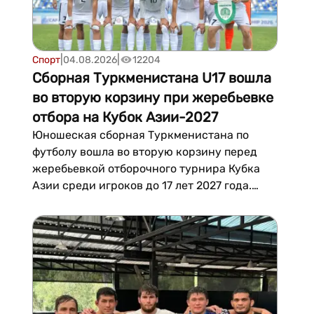
|
|
Спорт
04.08.2026
12204
Сборная Туркменистана U17 вошла
во вторую корзину при жеребьевке
отбора на Кубок Азии-2027
Юношеская сборная Туркменистана по
футболу вошла во вторую корзину перед
жеребьевкой отборочного турнира Кубка
Азии среди игроков до 17 лет 2027 года.
Церемония жеребьевки состоится 27
августа. Финальная часть турнира пройдет
в Узбекистане с 12 по 29 мая 2027 года.
Путевки в решающую стадию уже
обеспечили себе девять сборных:...