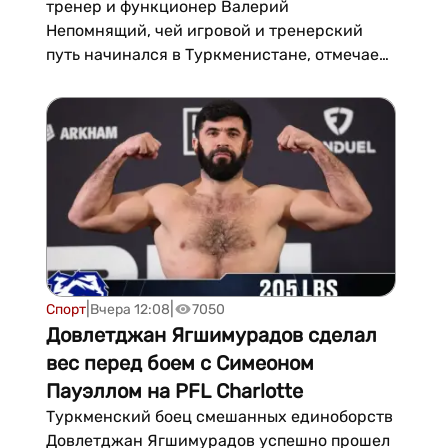
тренер и функционер Валерий
Непомнящий, чей игровой и тренерский
путь начинался в Туркменистане, отмечает
83-летие. Он родился 7 августа 1943 года в
Славгороде Алтайского края.Свою связь с
туркменским футболом Непомнящий начал
ещё в школьные годы: играл за сборную
школьников республики, а затем — за
сборную университета. В 1969 году он
окончил Туркменски...
|
|
Спорт
Вчера 12:08
7050
Довлетджан Ягшимурадов сделал
вес перед боем с Симеоном
Пауэллом на PFL Charlotte
Туркменский боец смешанных единоборств
Довлетджан Ягшимурадов успешно прошел