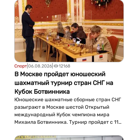
рассчитано до 2032 года.Ранее СМИ
сообщали, что Винисиус требовал от
«Реала» бонус в размере 80 млн евро за
продление к...
|
|
Спорт
06.08.2026
12168
В Москве пройдет юношеский
шахматный турнир стран СНГ на
Кубок Ботвинника
Юношеские шахматные сборные стран СНГ
разыграют в Москве шестой Открытый
международный Кубок чемпиона мира
Михаила Ботвинника. Турнир пройдет с 11
по 18 августа, его организует Ассоциация
шахматных федераций при поддержке