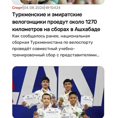
|
|
Спорт
04.08.2026
10424
Туркменские и эмиратские
велогонщики проедут около 1270
километров на сборах в Ашхабаде
Как сообщалось ранее, национальная
сборная Туркменистана по велоспорту
проведёт совместный учебно-
тренировочный сбор с представителями
велоклуба Абу-Даби (ОАЭ). На заседании
Кабинета Министров Туркменистана были
доложены планы по проведению сборов, а...