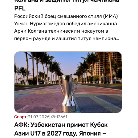
PFL
Российский боец смешанного стиля (ММА)
Усман Нурмагомедов победил американца
Арчи Колгана техническим нокаутом в
первом раунде и защитил титул чемпиона
Professional Fighters League (PFL) в легком
весе. Поединок прошел в Нью-Йорке.Как
сообщает championat.com, 28-летний
россиянин во второй раз подряд защитил
чемпионский пояс организ...
|
|
Спорт
31.07.2026
12661
АФК: Узбекистан примет Кубок
Азии U17 в 2027 году, Япония –