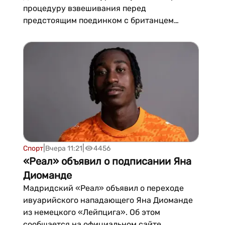
процедуру взвешивания перед
предстоящим поединком с британцем
Симеоном Пауэллом. По итогам
официального взвешивания в четверг
Ягши...
|
|
Спорт
Вчера 11:21
4456
«Реал» объявил о подписании Яна
Диоманде
Мадридский «Реал» объявил о переходе
ивуарийского нападающего Яна Диоманде
из немецкого «Лейпцига». Об этом
сообщается на официальном сайте