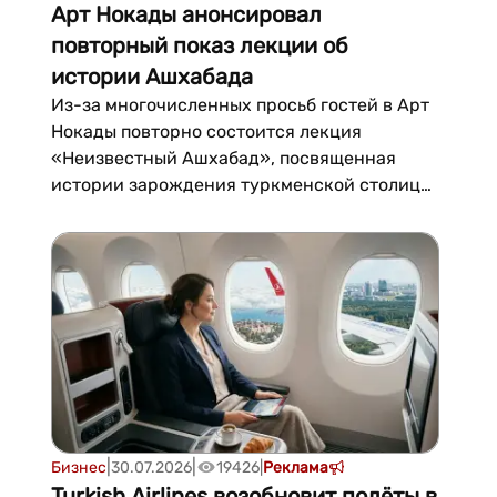
Арт Нокады анонсировал
повторный показ лекции об
истории Ашхабада
Из-за многочисленных просьб гостей в Арт
Нокады повторно состоится лекция
«Неизвестный Ашхабад», посвященная
истории зарождения туркменской столицы.
Мероприятие пройдет 7 августа в 18:30 и
станет возможностью как для тех, кто не
успел попасть на первую лекцию, так и для
желающих по-новому взглянуть на историю
города.Лекцию проведет историк
архитектуры Руслан...
|
|
Бизнес
30.07.2026
19426
|
Реклама
Turkish Airlines возобновит полёты в