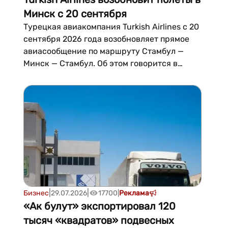
Минск с 20 сентября
Турецкая авиакомпания Turkish Airlines с 20
сентября 2026 года возобновляет прямое
авиасообщение по маршруту Стамбул —
Минск — Стамбул. Об этом говорится в
опубликованном расписании
перевозчика.Согласно расписанию, полёты
будут выполняться с частотой до семи раз в
неделю. Первые дополнительные рейсы
стартуют 24 се...
|
|
Бизнес
29.07.2026
17700
|
Реклама
«Ак булут» экспортировал 120
тысяч «квадратов» подвесных