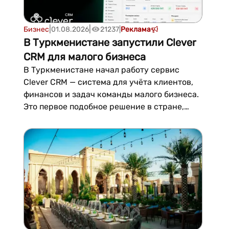
|
|
Бизнес
01.08.2026
21237
|
Реклама
В Туркменистане запустили Clever
CRM для малого бизнеса
В Туркменистане начал работу сервис
Clever CRM — система для учёта клиентов,
финансов и задач команды малого бизнеса.
Это первое подобное решение в стране,
доступное на русском и туркменском
языках и работающее без обращения к
зарубежным платформам. Первый месяц
использования бесплатный, дальше
подписка стоит 300 манат в месяц.Во...