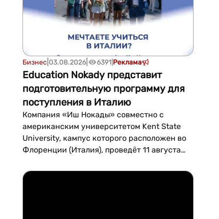
|
|
Бизнес
03.08.2026
6391
|
Реклама
Education Nokady представит
подготовительную программу для
поступления в Италию
Компания «Иш Нокады» совместно с
американским университетом Kent State
University, кампус которого расположен во
Флоренции (Италия), проведёт 11 августа
день открытых дверей, посвящённый
Подготовительной программе (Foundation
Program) для будущих абитуриентов
итальянских вузов. Мероприятие пройдёт в
16:00 в конференц-зале Ish Nokady,