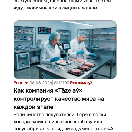
выступлением Доврана Шаммыева. Гостей
ждут любимые композиции в живом
исполнении, танцы и атмосфера те...
|
|
Бизнес
06.08.2026
12109
|
Реклама
Как компания «Тäze aý»
контролирует качество мяса на
каждом этапе
Большинство покупателей, беря с полки
холодильника в магазине колбасу или
полуфабрикаты, вряд ли задумываются: «А