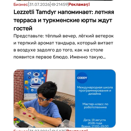
|
|
Бизнес
31.07.2026
21459
|
Реклама
Lezzetli Tamdyr напоминает: летняя
терраса и туркменские юрты ждут
гостей
Представьте: тёплый вечер, лёгкий ветерок
и терпкий аромат тандыра, который витает
в воздухе задолго до того, как на столе
появится первое блюдо. Именно такую
атмосферу с начала лета дарит гостям
ресторан туркменской кухни Lezzetli
Tamdyr, где для отдыха под открытым небом
открыты летняя терраса и зона
традиционных туркменских юрт....