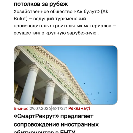
потолков за рубеж
Хозяйственное общество «Ак булут» (Ak
Bulut) — ведущий туркменский
производитель строительных материалов —
осуществило крупную зарубежную
поставку 120 000 квадратных метров
подвесных потолочных систем для
масштабных международных объектов,
установив очередной рекорд в своей
экспортной программе....
|
|
Бизнес
29.07.2026
17271
|
Реклама
«СмартРекрут» предлагает
сопровождение иностранных
абитуриентов в БНТУ