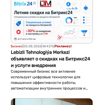
международных транзитных рейсах — в 150
долларов.В авиакомпании уточнили, что
габаритным считается чемодан, у ко...
|
|
Бизнес
05.08.2026
4376
|
Реклама
Lebizli Tehnologiýa Merkezi
объявляет о скидках на Битрикс24
и услуги внедрения
Современный бизнес все активнее
использует цифровые технологии для
повышения эффективности работы,
автоматизации внутренних процессов и
улучшения качества обслуживания
клиентов. Одним из востребованных