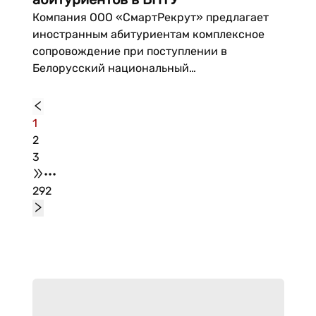
Компания ООО «СмартРекрут» предлагает
иностранным абитуриентам комплексное
сопровождение при поступлении в
Белорусский национальный
технологический университет (БНТУ) —
один из крупнейших технических вузов
Беларуси. Услуга охватывает все
1
организационные этапы поступления: от
2
выбора направления обучения до
3
адаптации после зачисления....
•••
292