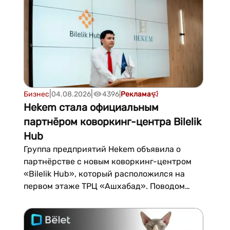
решений в этой области остается
Битрикс24 — многофункциональная
платформа, объединяющая CRM,
управление задачами и проектами,
корпоративные коммуникации,
документообо...
|
|
Бизнес
04.08.2026
4396
|
Реклама
Hekem стала официальным
партнёром коворкинг-центра Bilelik
Hub
Группа предприятий Hekem объявила о
партнёрстве с новым коворкинг-центром
«Bilelik Hub», который расположился на
первом этаже ТРЦ «Ашхабад». Поводом
стал день открытых дверей, в рамках
которого состоялась презентация компании
и её услуг для гостей и будущих резидентов