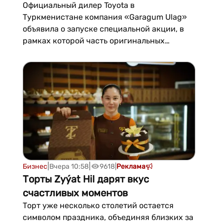
себестоимости
Официальный дилер Toyota в
Туркменистане компания «Garagum Ulag»
объявила о запуске специальной акции, в
рамках которой часть оригинальных
запасных частей и фирменных аксессуаров
бренда предлагается покупателям по ценам
ниже себестоимости.Как сообщили в
компании, специальные условия
распространяются на ограниченный
перечень товаро...
|
|
Бизнес
Вчера 10:58
9618
|
Реклама
Торты Zyýat Hil дарят вкус
счастливых моментов
Торт уже несколько столетий остается
символом праздника, объединяя близких за