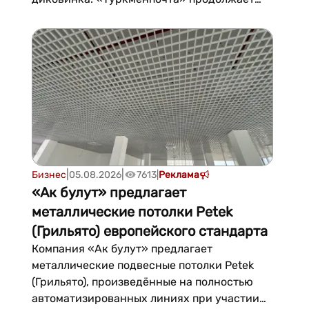
развивать международный шопинг через
сервис TMDrops, который уже несколько
месяцев помогает жителям страны
оформлять покупки в крупнейших
зарубежных интернет-магазинах — от
Amazon и eBay до Zara, Victoria's Sec...
|
|
Бизнес
05.08.2026
7613
|
Реклама
«Ак булут» предлагает
металлические потолки Petek
(Грильято) европейского стандарта
Компания «Ак булут» предлагает
металлические подвесные потолки Petek
(Грильято), произведённые на полностью
автоматизированных линиях при участии