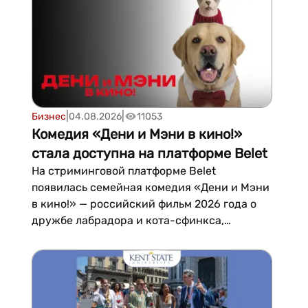
пространства.Чем зани...
|
|
Бизнес
04.08.2026
11053
Комедия «Дени и Мэни в кино!»
стала доступна на платформе Belet
На стриминговой платформе Belet
появилась семейная комедия «Дени и Мэни
в кино!» — российский фильм 2026 года о
дружбе лабрадора и кота-сфинкса,
ставших звёздами социальных сетей.По
сюжету пёс Дени получает выгодный
рекламный...