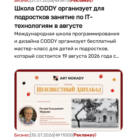
|
|
Бизнес
31.07.2026
5475
|
Реклама
Школа CODDY организует для
подростков занятие по IT-
технологиям в августе
Международная школа программирования
и дизайна CODDY организует бесплатный
мастер-класс для детей и подростков,
который состоится 19 августа 2026 года с
17:00 до 19:00 в Русском доме. Участников
ждет знакомство с современным IT-
направлением, практические задания и
дружеская атмосфера.Организаторы
отмечают, что мероприятие поможет детям
получ...
|
|
Бизнес
30.07.2026
11000
|
Реклама