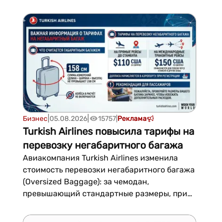
немецких инженеров. Изделия отличаются
прецизионной точностью и соответствуют
европейским нормам
инжиниринга.Ячеистая структура надёжно
маскирует инженерные коммуникации,
сохраняя свобод...
|
|
Бизнес
05.08.2026
15757
|
Реклама
Turkish Airlines повысила тарифы на
перевозку негабаритного багажа
Авиакомпания Turkish Airlines изменила
стоимость перевозки негабаритного багажа
(Oversized Baggage): за чемодан,
превышающий стандартные размеры, при
перелёте до Стамбула провоз теперь
обойдётся в 110 долларов США, а на