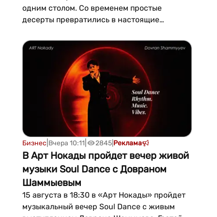
одним столом. Со временем простые
десерты превратились в настоящие
произведения кондитерского искусства, а
сегодня их выбирают не только за вкус, но и
за оригинальный дизайн.Следуя этим
традициям, сеть кондитерских Zyýat Hil
предлагает широкий выбор тортов для дней
рождения, свадеб, юбилеев и д...
|
|
Бизнес
Вчера 10:11
2845
|
Реклама
В Арт Нокады пройдет вечер живой
музыки Soul Dance с Довраном
Шаммыевым
15 августа в 18:30 в «Арт Нокады» пройдет
музыкальный вечер Soul Dance с живым