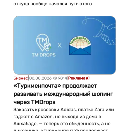
откуда вообще начался путь этого
продукта?» Ответ на этот вопрос зачастую
удивляет — он начинается не в
производственном цехе и не с упаковки, а с
пастбища, скотного двора и ветеринарного
осмотра. Именно так организовано
производство в туркменской компан...
|
|
Бизнес
06.08.2026
9814
|
Реклама
«Туркменпочта» продолжает
развивать международный шопинг
через TMDrops
Заказать кроссовки Adidas, платье Zara или
гаджет с Amazon, не выходя из дома в
Ашхабаде, — теперь это обыденность, а не
диковинка. «Туркменпочта» продолжает