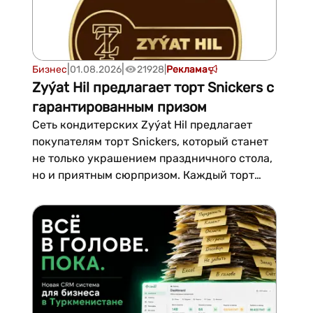
|
|
Бизнес
01.08.2026
21928
|
Реклама
Zyýat Hil предлагает торт Snickers с
гарантированным призом
Сеть кондитерских Zyýat Hil предлагает
покупателям торт Snickers, который станет
не только украшением праздничного стола,
но и приятным сюрпризом. Каждый торт
участвует в беспроигрышной акции,
поэтому вместе с десертом покупатель
гарантированно получает подарок.Такой
формат позволяет сделать день...