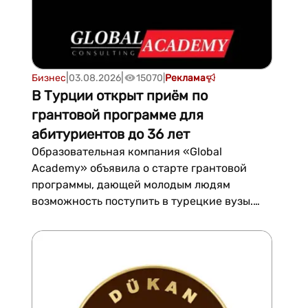
расположенном на втором этаже би...
|
|
Бизнес
03.08.2026
15070
|
Реклама
В Турции открыт приём по
грантовой программе для
абитуриентов до 36 лет
Образовательная компания «Global
Academy» объявила о старте грантовой
программы, дающей молодым людям
возможность поступить в турецкие вузы.
Количество мест ограничено, уточняется в
сообщении компании.Воспользоваться
программой могут как те, кто планирует
переехать в Турцию, так и молодые люди,
уже проживающие там по любому типу в...