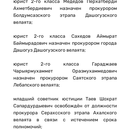
юрист 2-го класса Медедов Перхатберди
Ахметбердиевич назначен прокурором
Болдумсазского этрапа Даш­огузского
велаята;
юрист 2-го класса Сахедов Аймырат
Баймырадович назначен прокурором города
Дашогуз Дашогузского велаята;
юрист 2-го класса Гараджаев
Чарыярмухаммет Оразмухаммедович
назначен прокурором Саятского этрапа
Лебапского велаята;
младший советник юстиции Таев Шохрат
Сапардурдыевич освобождён от должности
прокурора Серахсского этрапа Ахалского
велаята в связи с истечением срока
полномочий;