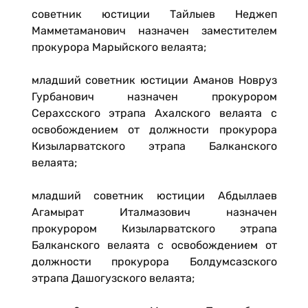
советник юстиции Тайлыев Неджеп
Мамметаманович назначен заместителем
прокурора Марыйского велаята;
младший советник юстиции Аманов Новруз
Гурбанович назначен прокурором
Серахсского этрапа Ахалского велаята с
освобождением от должности прокурора
Кизыларватского этрапа Балканского
велаята;
младший советник юстиции Абдыллаев
Агамырат Италмазович назначен
прокурором Кизыларватского этрапа
Балканского велаята с освобождением от
должности прокурора Болдумсазского
этрапа Дашогузского велаята;