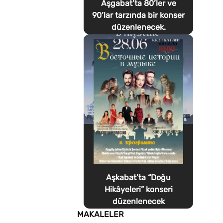
Aşgabat’ta 80’ler ve
90’lar tarzında bir konser
düzenlenecek.
Aşkabat’ta “Doğu
Hikâyeleri” konseri
düzenlenecek
MAKALELER