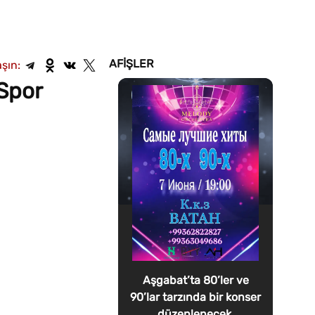
AFIŞLER
şın:
Spor
Aşgabat’ta 80’ler ve
90’lar tarzında bir konser
düzenlenecek.