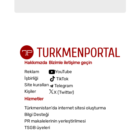
Hakkımızda
Bizimle iletişime geçin
Reklam
YouTube
İşbirliği
TikTok
Site kuralları
Telegram
Kişiler
X (Twitter)
Hizmetler
Türkmenistan'da internet sitesi oluşturma
Bilgi Desteği
PR makalelerinin yerleştirilmesi
TSGB üyeleri