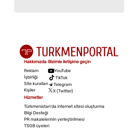
Hakkımızda
Bizimle iletişime geçin
Reklam
YouTube
İşbirliği
TikTok
Site kuralları
Telegram
Kişiler
X (Twitter)
Hizmetler
Türkmenistan'da internet sitesi oluşturma
Bilgi Desteği
PR makalelerinin yerleştirilmesi
TSGB üyeleri