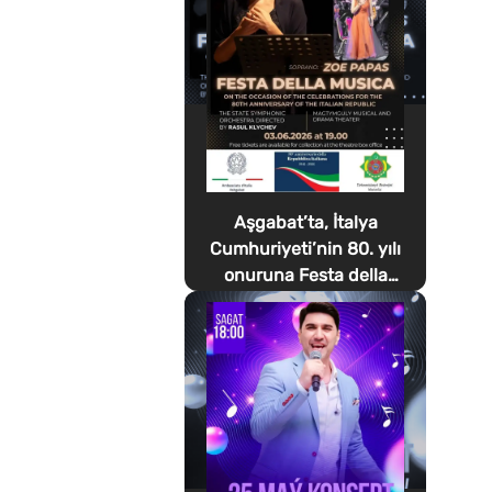
Aşgabat’ta, İtalya
Cumhuriyeti’nin 80. yılı
onuruna Festa della
Musica düzenlenecek