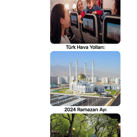
Türk Hava Yolları:
İstanbul'dan, Dünya’ya
2024 Ramazan Ayı
imsakiyesi (Türkmenistan)