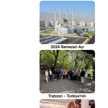
2024 Ramazan Ayı
imsakiyesi (Türkmenistan)
Trabzon - Türkiye'nin
Karadeniz kıyısındaki gururu