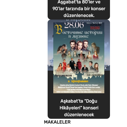
Aşgabat’ta 80’ler ve
90’lar tarzında bir konser
düzenlenecek.
Aşkabat’ta “Doğu
Hikâyeleri” konseri
düzenlenecek
MAKALELER