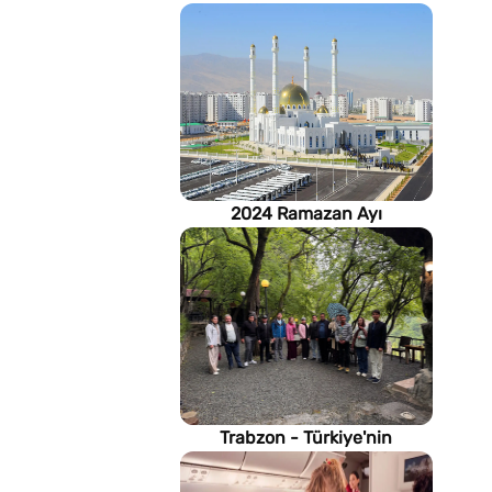
2024 Ramazan Ayı
imsakiyesi (Türkmenistan)
Trabzon - Türkiye'nin
Karadeniz kıyısındaki gururu