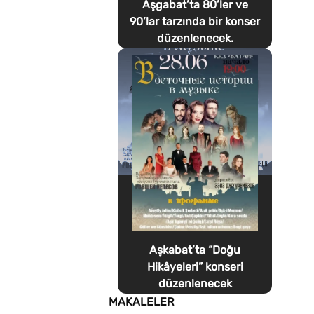
Aşgabat’ta 80’ler ve
90’lar tarzında bir konser
düzenlenecek.
Aşkabat’ta “Doğu
Hikâyeleri” konseri
düzenlenecek
MAKALELER