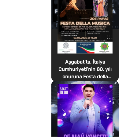
Aşgabat’ta, İtalya
Cumhuriyeti’nin 80. yılı
onuruna Festa della
Musica düzenlenecek