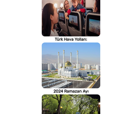
Türk Hava Yolları:
İstanbul'dan, Dünya’ya
2024 Ramazan Ayı
imsakiyesi (Türkmenistan)