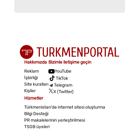
Hakkımızda
Bizimle iletişime geçin
Reklam
YouTube
İşbirliği
TikTok
Site kuralları
Telegram
Kişiler
X (Twitter)
Hizmetler
Türkmenistan'da internet sitesi oluşturma
Bilgi Desteği
PR makalelerinin yerleştirilmesi
TSGB üyeleri