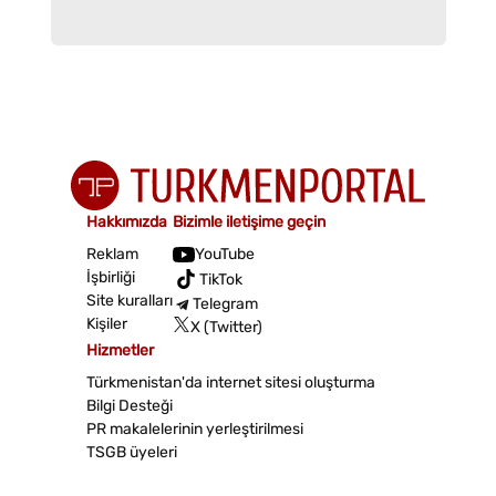
Hakkımızda
Bizimle iletişime geçin
Reklam
YouTube
İşbirliği
TikTok
Site kuralları
Telegram
Kişiler
X (Twitter)
Hizmetler
Türkmenistan'da internet sitesi oluşturma
Bilgi Desteği
PR makalelerinin yerleştirilmesi
TSGB üyeleri