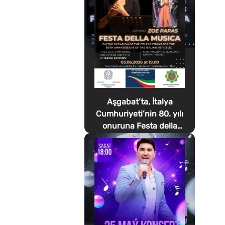
Aşgabat’ta, İtalya
Cumhuriyeti’nin 80. yılı
onuruna Festa della
Musica düzenlenecek