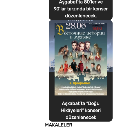
Aşgabat’ta 80’ler ve
90’lar tarzında bir konser
düzenlenecek.
Aşkabat’ta “Doğu
Hikâyeleri” konseri
düzenlenecek
MAKALELER