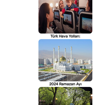
Türk Hava Yolları:
İstanbul'dan, Dünya’ya
2024 Ramazan Ayı
imsakiyesi (Türkmenistan)