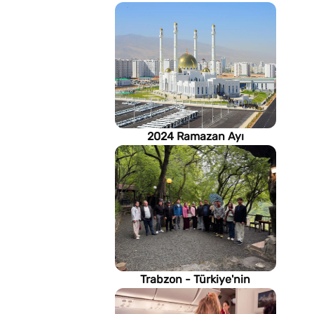
2024 Ramazan Ayı
imsakiyesi (Türkmenistan)
Trabzon - Türkiye'nin
Karadeniz kıyısındaki gururu