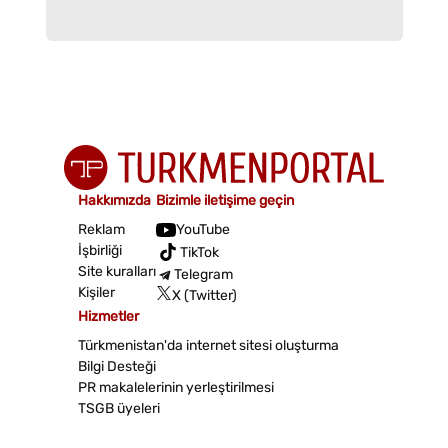
Hakkımızda
Bizimle iletişime geçin
Reklam
YouTube
İşbirliği
TikTok
Site kuralları
Telegram
Kişiler
X (Twitter)
Hizmetler
Türkmenistan'da internet sitesi oluşturma
Bilgi Desteği
PR makalelerinin yerleştirilmesi
TSGB üyeleri