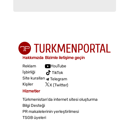
Hakkımızda
Bizimle iletişime geçin
Reklam
YouTube
İşbirliği
TikTok
Site kuralları
Telegram
Kişiler
X (Twitter)
Hizmetler
Türkmenistan'da internet sitesi oluşturma
Bilgi Desteği
PR makalelerinin yerleştirilmesi
TSGB üyeleri