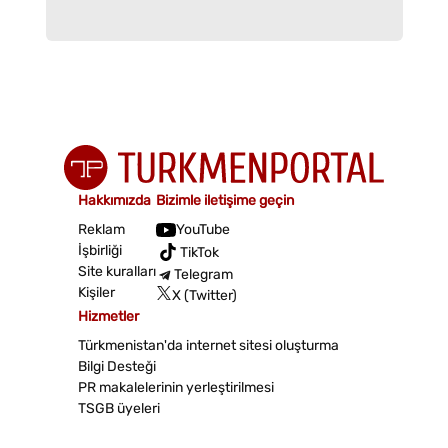
Hakkımızda
Bizimle iletişime geçin
Reklam
YouTube
İşbirliği
TikTok
Site kuralları
Telegram
Kişiler
X (Twitter)
Hizmetler
Türkmenistan'da internet sitesi oluşturma
Bilgi Desteği
PR makalelerinin yerleştirilmesi
TSGB üyeleri