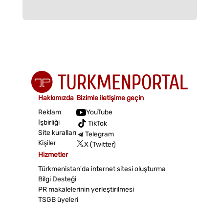
Hakkımızda
Bizimle iletişime geçin
Reklam
YouTube
İşbirliği
TikTok
Site kuralları
Telegram
Kişiler
X (Twitter)
Hizmetler
Türkmenistan'da internet sitesi oluşturma
Bilgi Desteği
PR makalelerinin yerleştirilmesi
TSGB üyeleri