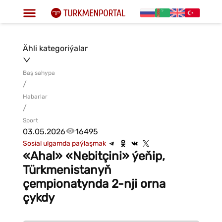
Ähli kategoriýalar
Baş sahypa
/
Habarlar
/
Sport
03.05.2026
16495
Sosial ulgamda paýlaşmak
«Ahal» «Nebitçini» ýeňip,
Türkmenistanyň
çempionatynda 2-nji orna
çykdy