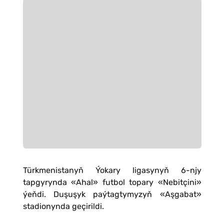
Türkmenistanyň Ýokary ligasynyň 6-njy
tapgyrynda «Ahal» futbol topary «Nebitçini»
ýeňdi. Duşuşyk paýtagtymyzyň «Aşgabat»
stadionynda geçirildi.