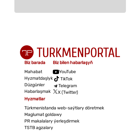
Biz barada
Biz bilen habarlaşyň
Mahabat
YouTube
Hyzmatdaşlyk
TikTok
Düzgünler
Telegram
Habarlaşmak
X (Twitter)
Hyzmatlar
Türkmenistanda web-saýtlary döretmek
Maglumat goldawy
PR makalalary ýerleşdirmek
TSTB agzalary