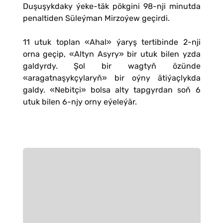
Duşuşykdaky ýeke-täk pökgini 98-nji minutda
penaltiden Süleýman Mirzoýew geçirdi.
11 utuk toplan «Ahal» ýaryş tertibinde 2-nji
orna geçip, «Altyn Asyry» bir utuk bilen yzda
galdyrdy. Şol bir wagtyň özünde
«aragatnaşykçylaryň» bir oýny ätiýaçlykda
galdy. «Nebitçi» bolsa alty tapgyrdan soň 6
utuk bilen 6-njy orny eýeleýär.