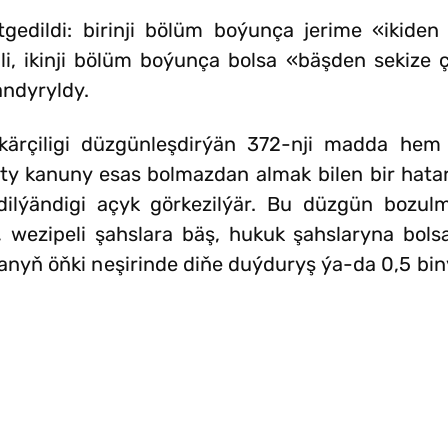
gedildi: birinji bölüm boýunça jerime «ikiden
i, ikinji bölüm boýunça bolsa «bäşden sekize ç
andyryldy.
kärçiligi düzgünleşdirýän 372-nji madda hem 
rty kanuny esas bolmazdan almak bilen bir hat
ändigi açyk görkezilýär. Bu düzgün bozulmal
, wezipeli şahslara bäş, hukuk şahslaryna bolsa
anyň öňki neşirinde diňe duýduryş ýa-da 0,5 bi