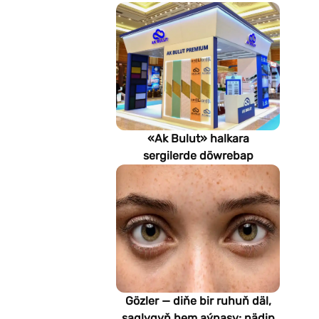
«Ak Bulut» halkara
sergilerde döwrebap
gurluşyk çözgütlerini
görkezýär
Gözler — diňe bir ruhuň däl,
saglygyň hem aýnasy: nädip