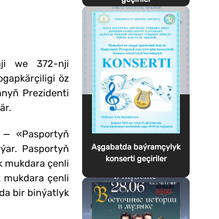
ji we 372-nji
gapkärçiligi öz
anyň Prezidenti
är.
y — «Pasportyň
Aşgabatda baýramçylyk
ýar. Pasportyň
konserti geçiriler
k mukdara çenli
k mukdara çenli
da bir binýatlyk