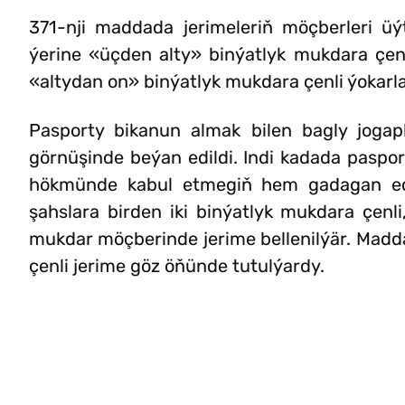
371-nji maddada jerimeleriň möçberleri üýt
ýerine «üçden alty» binýatlyk mukdara çenl
«altydan on» binýatlyk mukdara çenli ýokarl
Pasporty bikanun almak bilen bagly jogap
görnüşinde beýan edildi. Indi kadada paspo
hökmünde kabul etmegiň hem gadagan edilý
şahslara birden iki binýatlyk mukdara çenli
mukdar möçberinde jerime bellenilýär. Madd
çenli jerime göz öňünde tutulýardy.