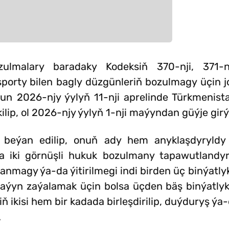
ulmalary baradaky Kodeksiň 370-nji, 371-n
rty bilen bagly düzgünleriň bozulmagy üçin jo
kanun 2026-njy ýylyň 11-nji aprelinde Türkmenist
p, ol 2026-njy ýylyň 1-nji maýyndan güýje girý
e beýan edilip, onuň ady hem anyklaşdyryld
a iki görnüşli hukuk bozulmany tapawutlandyr
nmagy ýa-da ýitirilmegi indi birden üç binýatly
tlaýyn zaýalamak üçin bolsa üçden bäş binýatly
ň ikisi hem bir kadada birleşdirilip, duýduryş ýa-
.