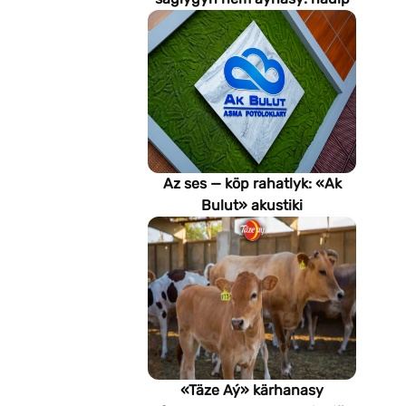
emeli aň keselleri suratlar
arkaly anyklaýar?
Az ses — köp rahatlyk: «Ak
Bulut» akustiki
potoloklarynyň
artykmaçlyklary
«Täze Aý» kärhanasy