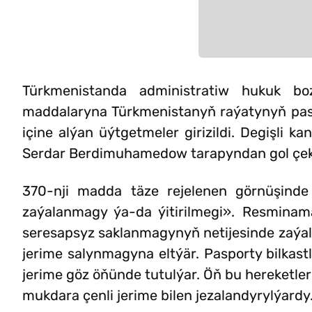
Türkmenistanda administratiw hukuk boz
maddalaryna Türkmenistanyň raýatynyň paspo
içine alýan üýtgetmeler girizildi. Degişli 
Serdar Berdimuhamedow tarapyndan gol çekili
370-nji madda täze rejelenen görnüşind
zaýalanmagy ýa-da ýitirilmegi». Resminam
seresapsyz saklanmagynyň netijesinde zaýala
jerime salynmagyna eltýär. Pasporty bilkas
jerime göz öňünde tutulýar. Öň bu hereketleri
mukdara çenli jerime bilen jezalandyrylýardy