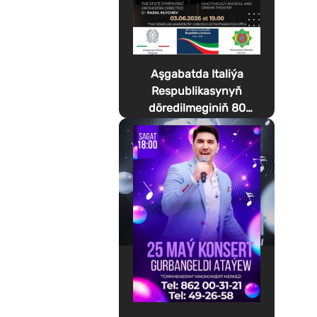
Aşgabatda Italiýa
Respublikasynyň
döredilmeginiň 80
ýyllygyna bagyşlanan
Festa della Musica
geçirilýär