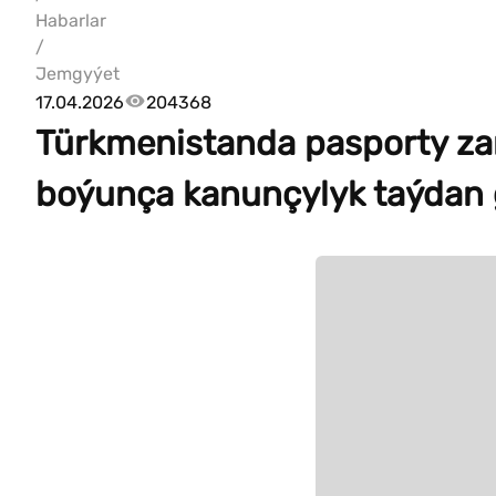
Habarlar
/
Jemgyýet
17.04.2026
204368
Türkmenistanda pasporty z
boýunça kanunçylyk taýdan g