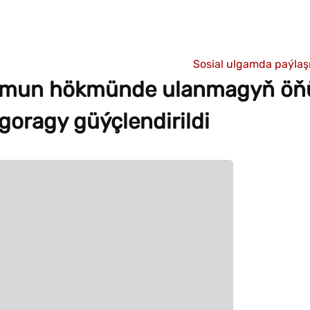
Sosial ulgamda paýla
amun hökmünde ulanmagyň öň
oragy güýçlendirildi