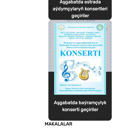
Aşgabatda estrada
aýdymçylaryň konsertleri
geçiriler
Aşgabatda baýramçylyk
konserti geçiriler
MAKALALAR