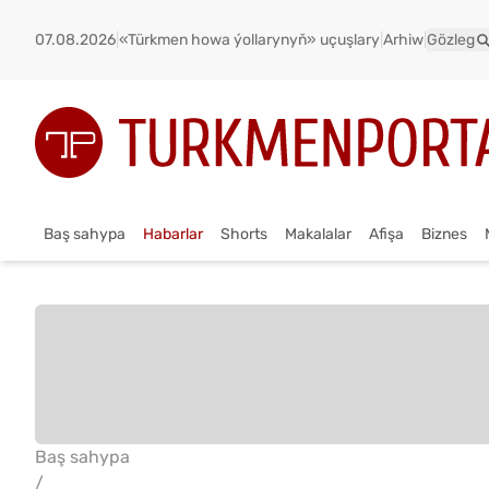
07.08.2026
|
«Türkmen howa ýollarynyň» uçuşlary
|
Arhiw
|
Gözleg
Baş sahypa
Habarlar
Shorts
Makalalar
Afişa
Biznes
Baş sahypa
/