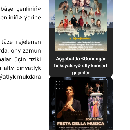
 bäşe çenliniň»
enliniň» ýerine
täze rejelenen
arda, ony zamun
ar üçin fiziki
Aşgabatda «Gündogar
hekaýalary» atly konsert
 alty binýatlyk
geçiriler
nýatlyk mukdara