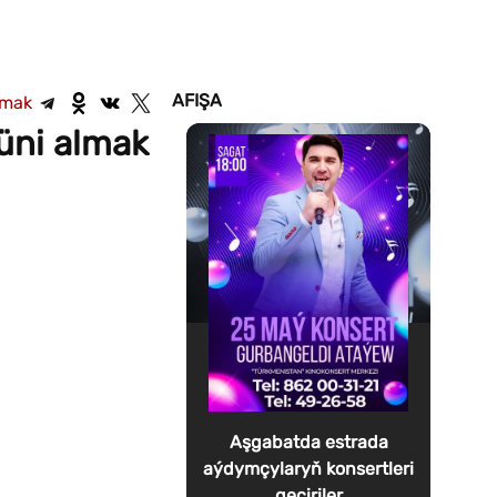
AFIŞA
şmak
üni almak
Aşgabatda estrada
aýdymçylaryň konsertleri
geçiriler