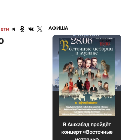
АФИША
сети
о
В Ашхабад пройдёт
концерт «Восточные
истории»