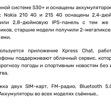
нной системе S30+ и оснащены аккумулятором
: Nokia 210 4G и 215 4G оснащены 2,4-д
чили 2,8-дюймовую IPS-панель с тем же 
ников, старшие модели получили 2-мегапикс
лями.
ользуется приложение Xpress Chat, рабо
ефоны поддерживают облачный сервис, котор
 прогнозу погоды и спортивным новостям без
тва.
ка двух SIM-карт, FM-радио, Bluetooth 5.
 Аккумуляторы во всех моделях съёмные..