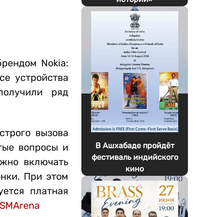
рендом Nokia:
Все устройства
получили ряд
строго вызова
В Ашхабаде пройдёт
тые вопросы и
фестиваль индийского
ожно включать
кино
онки. При этом
уется платная
SMArena