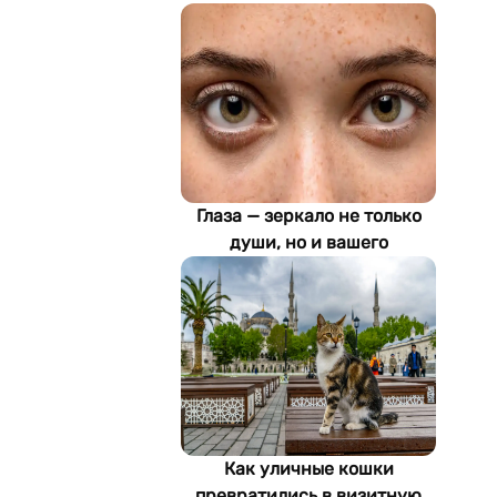
Глаза — зеркало не только
души, но и вашего
здоровья: как ИИ находит
болезни по фотографии
Как уличные кошки
превратились в визитную