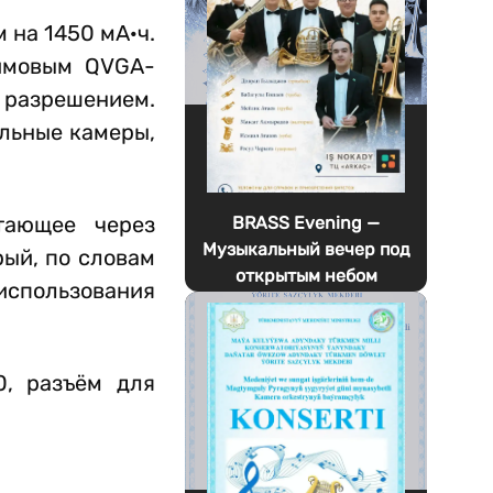
 на 1450 мА·ч.
юймовым QVGA-
разрешением.
ельные камеры,
тающее через
BRASS Evening —
Музыкальный вечер под
ый, по словам
открытым небом
 использования
0, разъём для