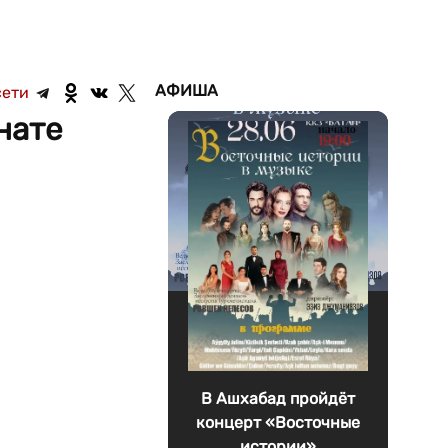
АФИША
сети
нате
В Ашхабад пройдёт
концерт «Восточные
истории»