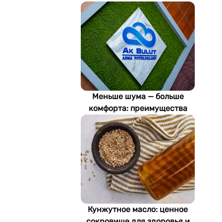
Меньше шума — больше
комфорта: преимущества
акустических потолков Ak
Bulut
Кунжутное масло: ценное
сокровище для здоровья и