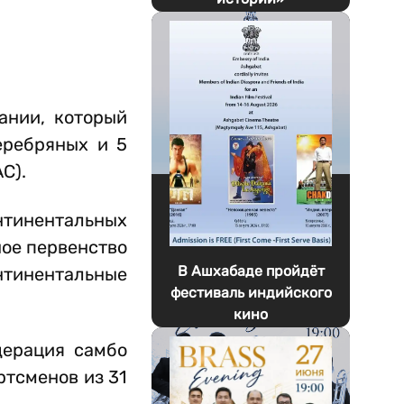
ании, который
еребряных и 5
С).
нтинентальных
ное первенство
В Ашхабаде пройдёт
нтинентальные
фестиваль индийского
кино
дерация самбо
ртсменов из 31