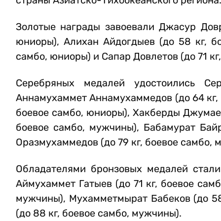
страны Азиатско-Тихоокеанского региона
Золотые награды завоевали Джасур Довра
юниоры), Алихан Айдогдыев (до 58 кг, б
самбо, юниоры) и Сапар Довлетов (до 71 кг
Серебряных медалей удостоились Се
Аннамухаммет Аннамухаммедов (до 64 кг, 
боевое самбо, юниоры), Хакберды Джумаев 
боевое самбо, мужчины), Бабамурат Байр
Оразмухаммедов (до 79 кг, боевое самбо, 
Обладателями бронзовых медалей стали 
Аймухаммет Гатыев (до 71 кг, боевое самб
мужчины), Мухамметмырат Бабеков (до 58
(до 88 кг, боевое самбо, мужчины).