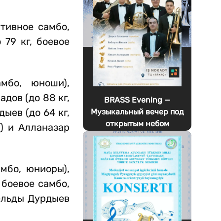
тивное самбо,
 79 кг, боевое
мбо, юноши),
дов (до 88 кг,
BRASS Evening —
ыев (до 64 кг,
Музыкальный вечер под
открытым небом
) и Алланазар
мбо, юниоры),
 боевое самбо,
ельды Дурдыев