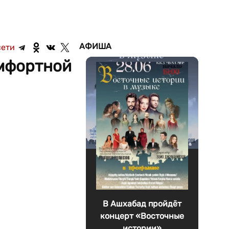
АФИША
сети
омфортной
В Ашхабад пройдёт
концерт «Восточные
истории»