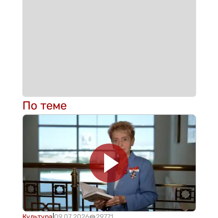
По теме
Культура
|
09.07.2026
29771