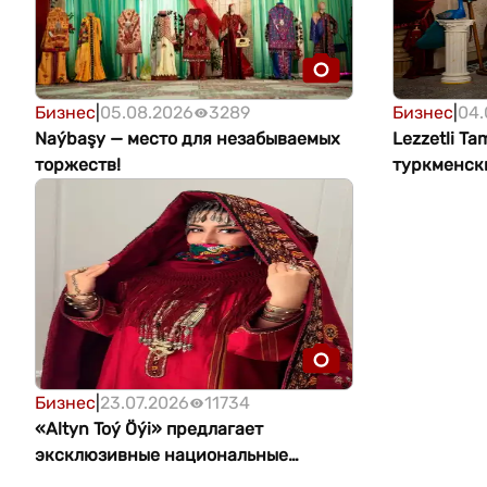
Бизнес
|
05.08.2026
3289
Бизнес
|
04.
Naýbaşy — место для незабываемых
Lezzetli Ta
торжеств!
туркменск
Бизнес
|
23.07.2026
11734
«Altyn Toý Öýi» предлагает
эксклюзивные национальные
туркменские наряды ручной работы