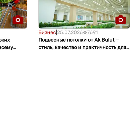
Бизнес
|
25.07.2026
7691
ежих
Подвесные потолки от Ak Bulut —
всему
стиль, качество и практичность для
вашего интерьера