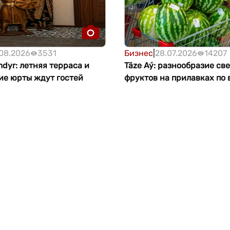
08.2026
3531
Бизнес
|
28.07.2026
14207
mdyr: летняя терраса и
Täze Aý: разнообразие св
ие юрты ждут гостей
фруктов на прилавках по 
Туркменистану