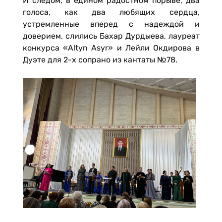
И следом, в едином радостном порыве, два
голоса, как два любящих сердца,
устремленные вперед с надеждой и
доверием, слились Бахар Дурдыева, лауреат
конкурса «Altyn Asyr» и Лейли Окдирова в
Дуэте для 2-х сопрано из кантаты №78.