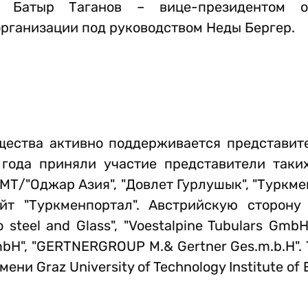
а Батыр Таганов – вице-президентом о
организации под руководством Неды Бергер.
щества активно поддерживается представит
 года приняли участие представители таки
МТ/"Оджар Азия", "Довлет Гурлушык", "Туркмен
йт "Туркменпортал". Австрийскую сторону
steel and Glass", "Voestalpine Tubulars GmbH
mbH", "GERTNERGROUP M.& Gertner Ges.m.b.H".
 Graz University of Technology Institute of E