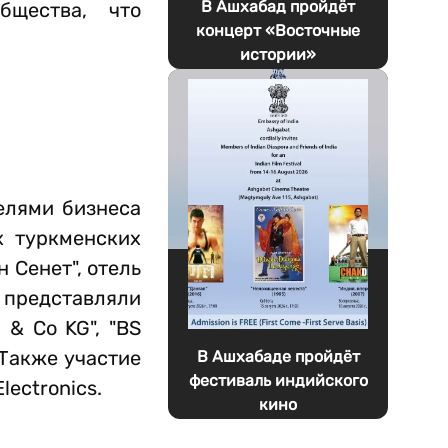
В Ашхабад пройдёт
бщества, что
концерт «Восточные
истории»
елями бизнеса
х туркменских
 Сенет", отель
 представляли
 & Co KG", "BS
 Также участие
В Ашхабаде пройдёт
фестиваль индийского
lectronics.
кино