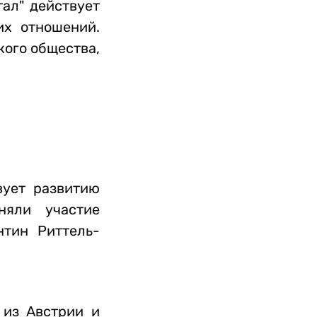
ал" действует
их отношений.
кого общества,
вует развитию
няли участие
нтин Риттель-
 из Австрии и