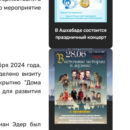
то мероприятие
В Ашхабаде состоится
праздничный концерт
бря 2024 года,
делено визиту
крытию "Дома
 для развития
тиан Эдер был