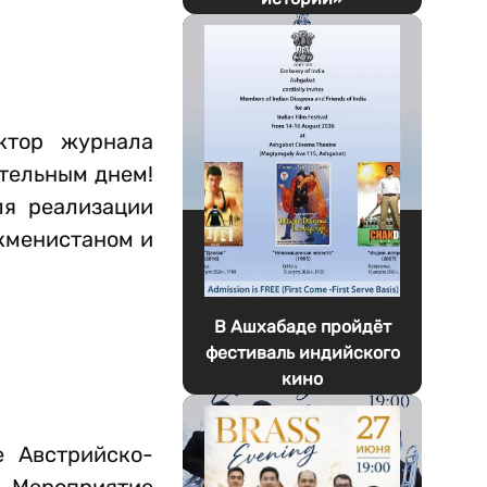
ктор журнала
ательным днем!
ля реализации
кменистаном и
В Ашхабаде пройдёт
фестиваль индийского
кино
е Австрийско-