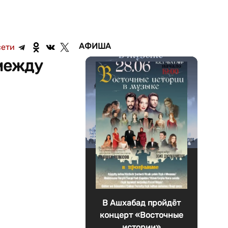
АФИША
сети
 между
В Ашхабад пройдёт
концерт «Восточные
истории»