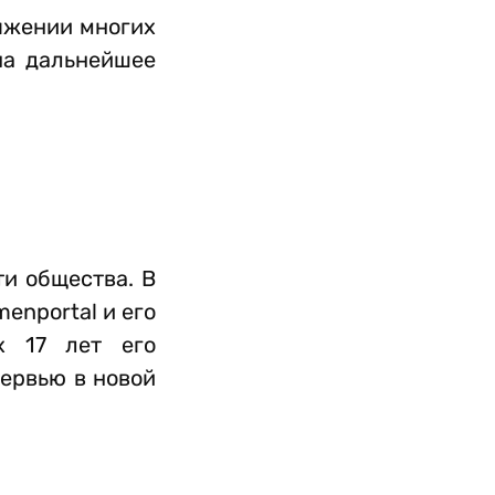
тяжении многих
на дальнейшее
и общества. В
enportal и его
х 17 лет его
тервью в новой