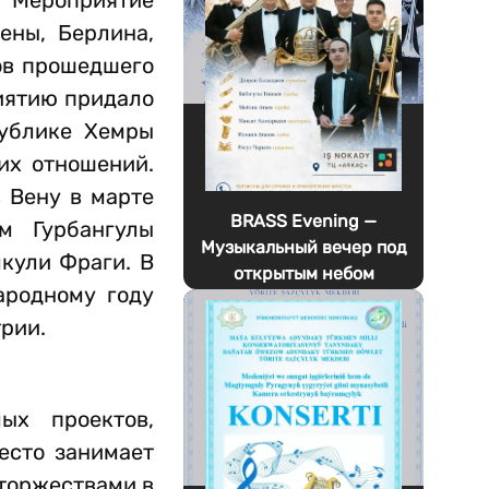
. Мероприятие
ены, Берлина,
ов прошедшего
иятию придало
публике Хемры
их отношений.
 Вену в марте
BRASS Evening —
ем Гурбангулы
Музыкальный вечер под
кули Фраги. В
открытым небом
ародному году
рии.
ых проектов,
есто занимает
 торжествами в