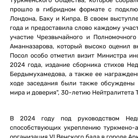
Туркменского Общества, которое собрал
прошло в гибридном формате с подключ
Лондона, Баку и Кипра. В своем выступл
года и предоставила слово каждому учас
участие Чрезвычайного и Полномочного
Аманназарова, который высоко оценил в
Посол особо отметил визит Министра ин
2024 года, издание сборника стихов Не
Бердымухамедова, а также ее награжде
ходе заседания были также обсуждены 
мира и доверия", 30-летию Нейтралитета 
В 2024 году под руководством Нед
способствующих укреплению туркмено-а
организация VI Венского бала в городе А