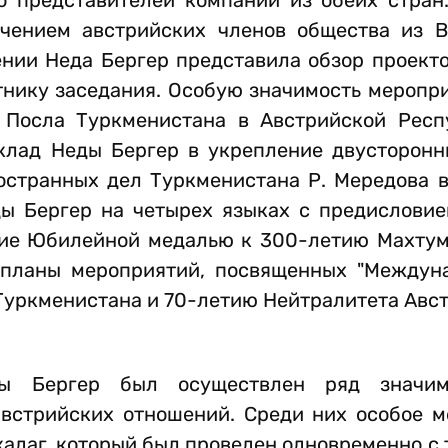
о представителей компаний из обеих стран
ением австрийских членов общества из В
ении Неда Бергер представила обзор проект
тнику заседания. Особую значимость меропр
 Посла Туркменистана в Австрийской Рес
клад Неды Бергер в укрепление двусторонн
остранных дел Туркменистана Р. Мередова в
ды Бергер на четырех языках с предислови
ние Юбилейной медалью к 300-летию Махтум
планы мероприятий, посвященных "Междун
Туркменистана и 70-летию Нейтралитета Авст
ы Бергер был осуществлен ряд значим
встрийских отношений. Среди них особое м
ркадаг, который был проведен одновременно с